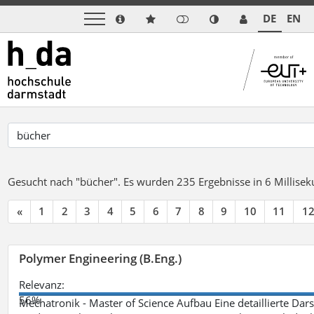
DE
EN
Gesucht nach "bücher".
Es wurden 235 Ergebnisse in 6 Millise
«
1
2
3
4
5
6
7
8
9
10
11
1
Polymer Engineering (B.Eng.)
Relevanz:
56%
Mechatronik - Master of Science Aufbau Eine detaillierte Dars