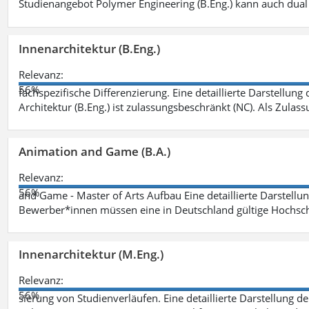
Studienangebot Polymer Engineering (B.Eng.) kann auch dual 
Innenarchitektur (B.Eng.)
Relevanz:
56%
fachspezifische Differenzierung. Eine detaillierte Darstellung
Architektur (B.Eng.) ist zulassungsbeschränkt (NC). Als Zulas
Animation and Game (B.A.)
Relevanz:
56%
and Game - Master of Arts Aufbau Eine detaillierte Darstellu
Bewerber*innen müssen eine in Deutschland gültige Hochsc
Innenarchitektur (M.Eng.)
Relevanz:
56%
sierung von Studienverläufen. Eine detaillierte Darstellung d