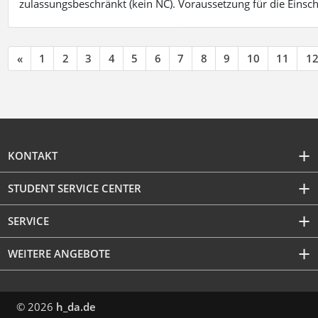
zulassungsbeschränkt (kein NC). Voraussetzung für die Einsch
«
1
2
3
4
5
6
7
8
9
10
11
1
KONTAKT
STUDENT SERVICE CENTER
SERVICE
WEITERE ANGEBOTE
© 2026
h_da.de