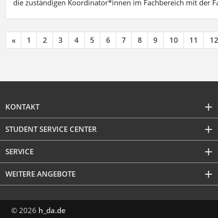
die zuständigen Koordinator*innen im Fachbereich mit der 
«
1
2
3
4
5
6
7
8
9
10
11
1
KONTAKT
STUDENT SERVICE CENTER
SERVICE
WEITERE ANGEBOTE
© 2026
h_da.de