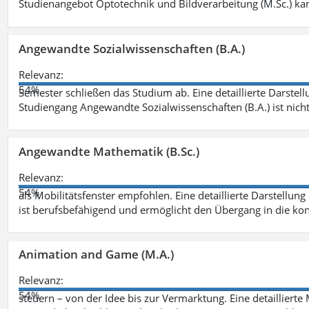
Studienangebot Optotechnik und Bildverarbeitung (M.Sc.) ka
Angewandte Sozialwissenschaften (B.A.)
Relevanz:
54%
Semester schließen das Studium ab. Eine detaillierte Darstell
Studiengang Angewandte Sozialwissenschaften (B.A.) ist nich
Angewandte Mathematik (B.Sc.)
Relevanz:
54%
als Mobilitätsfenster empfohlen. Eine detaillierte Darstellung
ist berufsbefähigend und ermöglicht den Übergang in die ko
Animation and Game (M.A.)
Relevanz:
54%
steuern – von der Idee bis zur Vermarktung. Eine detailliert