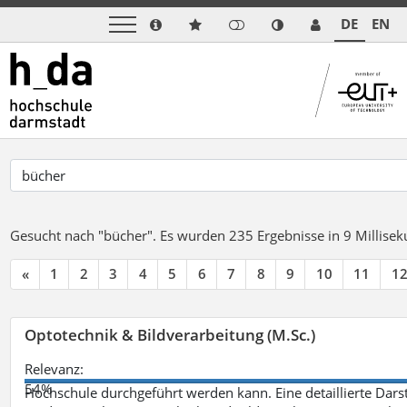
DE
EN
Gesucht nach "bücher".
Es wurden 235 Ergebnisse in 9 Millise
«
1
2
3
4
5
6
7
8
9
10
11
1
Optotechnik & Bildverarbeitung (M.Sc.)
Relevanz:
54%
Hochschule durchgeführt werden kann. Eine detaillierte Darst