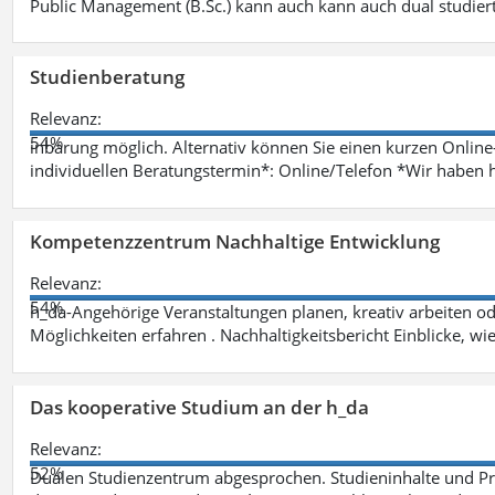
Public Management (B.Sc.) kann auch kann auch dual studie
Studienberatung
Relevanz:
54%
inbarung möglich. Alternativ können Sie einen kurzen Onlin
individuellen Beratungstermin*: Online/Telefon *Wir haben 
Kompetenzzentrum Nachhaltige Entwicklung
Relevanz:
54%
h_da-Angehörige Veranstaltungen planen, kreativ arbeiten o
Möglichkeiten erfahren . Nachhaltigkeitsbericht Einblicke, w
Das kooperative Studium an der h_da
Relevanz:
52%
Dualen Studienzentrum abgesprochen. Studieninhalte und Pra