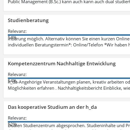
Public Management (B.Sc.) kann auch kann auch dual studie
Studienberatung
Relevanz:
54%
inbarung möglich. Alternativ können Sie einen kurzen Onlin
individuellen Beratungstermin*: Online/Telefon *Wir haben 
Kompetenzzentrum Nachhaltige Entwicklung
Relevanz:
54%
h_da-Angehörige Veranstaltungen planen, kreativ arbeiten o
Möglichkeiten erfahren . Nachhaltigkeitsbericht Einblicke, w
Das kooperative Studium an der h_da
Relevanz:
52%
Dualen Studienzentrum abgesprochen. Studieninhalte und Pra