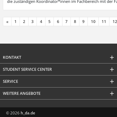
die zuständigen Koordinator*innen im Fachbereich mit der 
«
1
2
3
4
5
6
7
8
9
10
11
1
KONTAKT
STUDENT SERVICE CENTER
SERVICE
WEITERE ANGEBOTE
© 2026
h_da.de