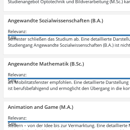
Studienangebot Optotechnik und Bildverarbeitung (M.Sc.) ka
Angewandte Sozialwissenschaften (B.A.)
Relevanz:
54%
Semester schließen das Studium ab. Eine detaillierte Darstell
Studiengang Angewandte Sozialwissenschaften (B.A.) ist nich
Angewandte Mathematik (B.Sc.)
Relevanz:
54%
als Mobilitätsfenster empfohlen. Eine detaillierte Darstellung
ist berufsbefähigend und ermöglicht den Übergang in die ko
Animation and Game (M.A.)
Relevanz:
54%
steuern – von der Idee bis zur Vermarktung. Eine detailliert