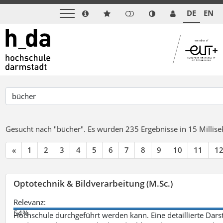
DE
EN
Gesucht nach "bücher".
Es wurden 235 Ergebnisse in 15 Milli
«
1
2
3
4
5
6
7
8
9
10
11
1
Optotechnik & Bildverarbeitung (M.Sc.)
Relevanz:
54%
Hochschule durchgeführt werden kann. Eine detaillierte Darst