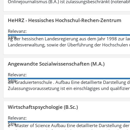
Onlinejournalismus (B.A.) ist zulassungsbeschränkt (notenab
HeHRZ - Hessisches Hochschul-Rechen-Zentrum
Relevanz:
58%
ng der hessischen Landesregierung aus dem Jahr 1998 zur l
Landesverwaltung, sowie der Überführung der Hochschulen 
Angewandte Sozialwissenschaften (M.A.)
Relevanz:
58%
die Graduiertenschule . Aufbau Eine detaillierte Darstellung 
Zulassungsvoraussetzung ist ein einschlägiges und qualifizie
Wirtschaftspsychologie (B.Sc.)
Relevanz:
58%
e – Master of Science Aufbau Eine detaillierte Darstellung der