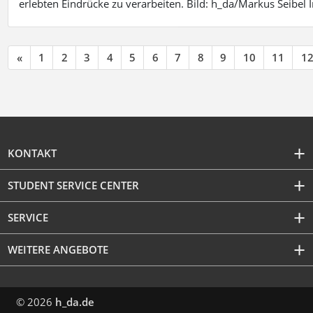
erlebten Eindrücke zu verarbeiten. Bild: h_da/Markus Seibe
«
1
2
3
4
5
6
7
8
9
10
11
1
KONTAKT
STUDENT SERVICE CENTER
SERVICE
WEITERE ANGEBOTE
© 2026
h_da.de