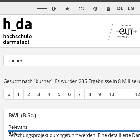
DE
EN
Gesucht nach "bücher".
Es wurden 235 Ergebnisse in 8 Millise
«
1
2
3
4
5
6
7
8
9
10
11
1
BWL (B.Sc.)
Relevanz:
58%
Forschungsprojekt durchgeführt werden. Eine detaillierte Dar