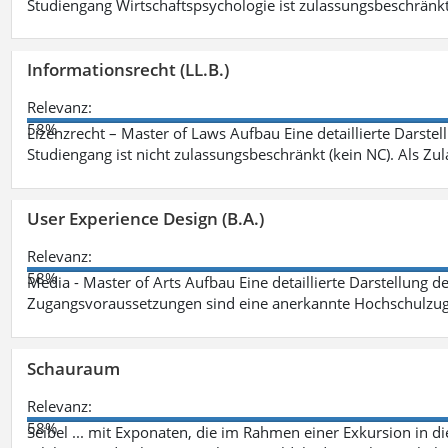
Studiengang Wirtschaftspsychologie ist zulassungsbeschränkt 
Informationsrecht (LL.B.)
Relevanz:
58%
Lizenzrecht – Master of Laws Aufbau Eine detaillierte Darstel
Studiengang ist nicht zulassungsbeschränkt (kein NC). Als Z
User Experience Design (B.A.)
Relevanz:
58%
Media - Master of Arts Aufbau Eine detaillierte Darstellung d
Zugangsvoraussetzungen sind eine anerkannte Hochschulzug
Schauraum
Relevanz:
58%
Seibel ... mit Exponaten, die im Rahmen einer Exkursion in 