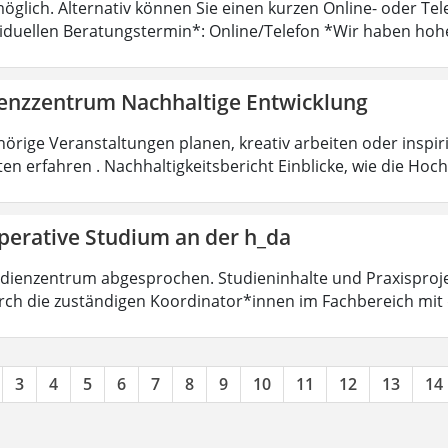
öglich. Alternativ können Sie einen kurzen Online- oder T
viduellen Beratungstermin*: Online/Telefon *Wir haben hoh
nzzentrum Nachhaltige Entwicklung
örige Veranstaltungen planen, kreativ arbeiten oder insp
ten erfahren . Nachhaltigkeitsbericht Einblicke, wie die Ho
perative Studium an der h_da
dienzentrum abgesprochen. Studieninhalte und Praxisproje
ch die zuständigen Koordinator*innen im Fachbereich mit
3
4
5
6
7
8
9
10
11
12
13
14