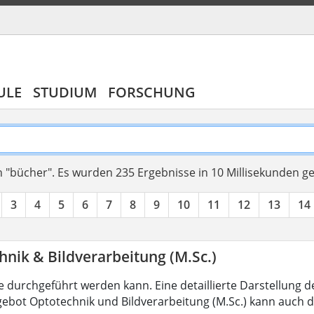
ULE
STUDIUM
FORSCHUNG
 "bücher".
Es wurden 235 Ergebnisse in 10 Millisekunden g
3
4
5
6
7
8
9
10
11
12
13
14
nik & Bildverarbeitung (M.Sc.)
 durchgeführt werden kann. Eine detaillierte Darstellung d
ebot Optotechnik und Bildverarbeitung (M.Sc.) kann auch d