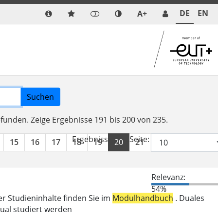
DE
EN
A+
Suchen
efunden.
Zeige Ergebnisse 191 bis 200 von 235.
Ergebnisse pro Seite:
15
16
17
18
19
20
21
22
23
24
Relevanz:
54%
er Studieninhalte finden Sie im
Modulhandbuch
. Duales
ual studiert werden