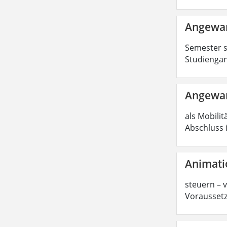
Angewan
Semester s
Studiengan
Angewan
als Mobilit
Abschluss 
Animati
steuern – 
Voraussetz