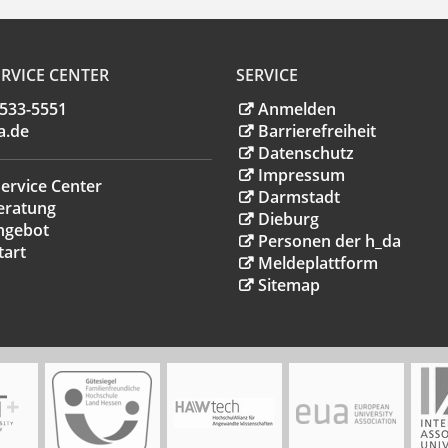
RVICE CENTER
SERVICE
.533-5551
Anmelden
a
.
de
Barrierefreiheit
Datenschutz
Impressum
ervice Center
Darmstadt
eratung
Dieburg
ngebot
Personen der h_da
tart
Meldeplattform
Sitemap