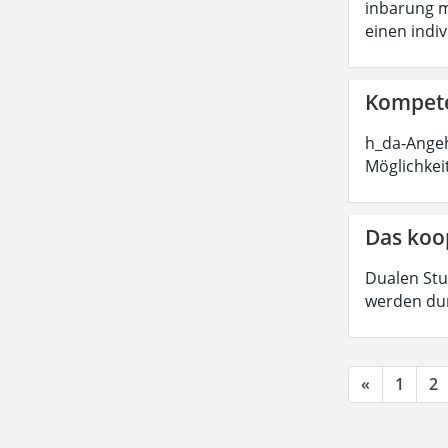
inbarung m
einen indi
Kompete
h_da-Angeh
Möglichkei
Das koo
Dualen Stu
werden dur
«
1
2