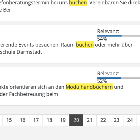
elefonberatungstermin bei uns
buchen
. Vereinbaren Sie direk
e Ber
Relevanz:
54%
irierende Events besuchen. Raum
buchen
oder mehr über
chschule Darmstadt
Relevanz:
52%
kte orientieren sich an den
Modulhandbüchern
und
 der Fachbetreuung beim
15
16
17
18
19
20
21
22
23
24