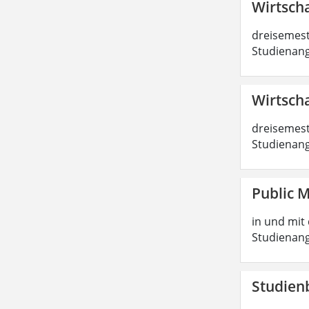
Wirtscha
dreisemest
Studienang
Wirtscha
dreisemest
Studienang
Public 
in und mit 
Studienang
Studien