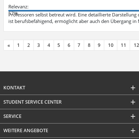
Relevanz:
57%
Professoren selbst betreut wird. Eine detaillierte Darstellung
ist berufsbefähigend, ermöglicht aber auch den Übergang in
«
1
2
3
4
5
6
7
8
9
10
11
1
KONTAKT
STUDENT SERVICE CENTER
SERVICE
WEITERE ANGEBOTE