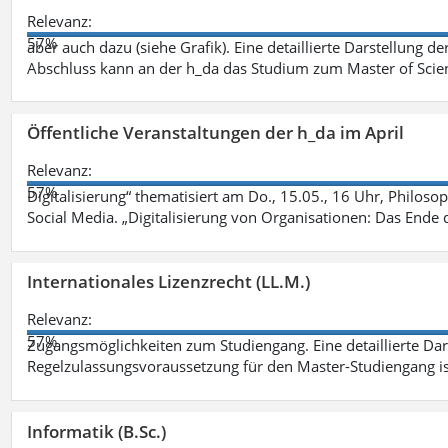
Relevanz:
57%
aber auch dazu (siehe Grafik). Eine detaillierte Darstellung d
Abschluss kann an der h_da das Studium zum Master of Scien
Öffentliche Veranstaltungen der h_da im April
Relevanz:
57%
Digitalisierung“ thematisiert am Do., 15.05., 16 Uhr, Philoso
Social Media. „Digitalisierung von Organisationen: Das Ende
Internationales Lizenzrecht (LL.M.)
Relevanz:
57%
Zugangsmöglichkeiten zum Studiengang. Eine detaillierte Dar
Regelzulassungsvoraussetzung für den Master-Studiengang ist
Informatik (B.Sc.)