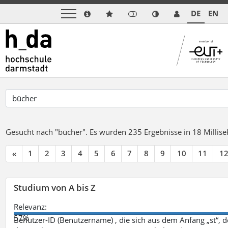
DE
EN
Gesucht nach "bücher".
Es wurden 235 Ergebnisse in 18 Milli
«
1
2
3
4
5
6
7
8
9
10
11
1
Studium von A bis Z
Relevanz:
57%
Benutzer-ID (Benutzername) , die sich aus dem Anfang „st“, 