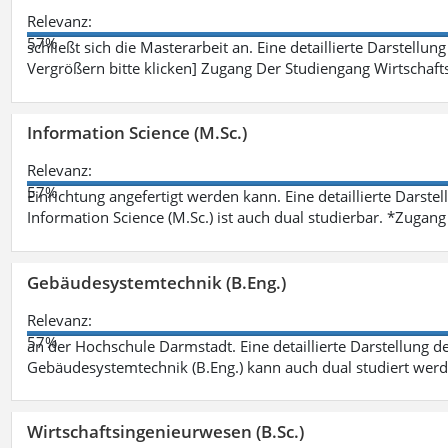
Relevanz:
57%
schließt sich die Masterarbeit an. Eine detaillierte Darstellun
Vergrößern bitte klicken] Zugang Der Studiengang Wirtschaft
Information Science (M.Sc.)
Relevanz:
57%
Einrichtung angefertigt werden kann. Eine detaillierte Darste
Information Science (M.Sc.) ist auch dual studierbar. *Zuga
Gebäudesystemtechnik (B.Eng.)
Relevanz:
57%
an der Hochschule Darmstadt. Eine detaillierte Darstellung d
Gebäudesystemtechnik (B.Eng.) kann auch dual studiert wer
Wirtschaftsingenieurwesen (B.Sc.)