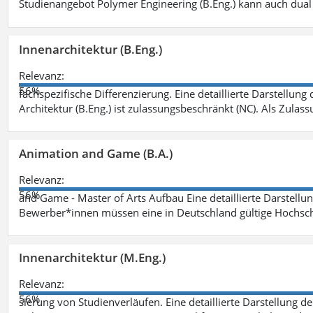
Studienangebot Polymer Engineering (B.Eng.) kann auch dual 
Innenarchitektur (B.Eng.)
Relevanz:
56%
fachspezifische Differenzierung. Eine detaillierte Darstellung
Architektur (B.Eng.) ist zulassungsbeschränkt (NC). Als Zulas
Animation and Game (B.A.)
Relevanz:
56%
and Game - Master of Arts Aufbau Eine detaillierte Darstellu
Bewerber*innen müssen eine in Deutschland gültige Hochsc
Innenarchitektur (M.Eng.)
Relevanz:
56%
sierung von Studienverläufen. Eine detaillierte Darstellung d