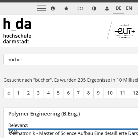
DE
EN
Gesucht nach "bücher".
Es wurden 235 Ergebnisse in 10 Milli
«
1
2
3
4
5
6
7
8
9
10
11
1
Polymer Engineering (B.Eng.)
Relevanz:
56%
Mechatronik - Master of Science Aufbau Eine detaillierte Dars