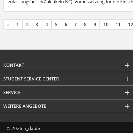
zulassungsbeschränkt (kein NC). Voraussetzung für die Einsch
«
1
2
3
4
5
6
7
8
9
10
11
1
KONTAKT
STUDENT SERVICE CENTER
SERVICE
WEITERE ANGEBOTE
© 2026
h_da.de