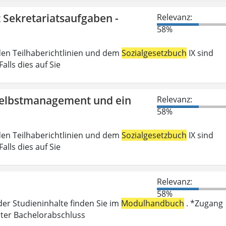
t Sekretariatsaufgaben -
Relevanz:
58%
den Teilhaberichtlinien und dem
Sozialgesetzbuch
IX sind
lls dies auf Sie
 Selbstmanagement und ein
Relevanz:
58%
den Teilhaberichtlinien und dem
Sozialgesetzbuch
IX sind
lls dies auf Sie
Relevanz:
58%
der Studieninhalte finden Sie im
Modulhandbuch
. *Zugang
rter Bachelorabschluss