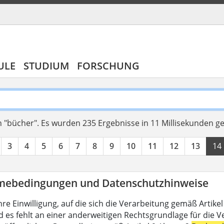
ULE
STUDIUM
FORSCHUNG
 "bücher".
Es wurden 235 Ergebnisse in 11 Millisekunden g
3
4
5
6
7
8
9
10
11
12
13
14
mebedingungen und Datenschutzhinweise
hre Einwilligung, auf die sich die Verarbeitung gemäß Artike
d es fehlt an einer anderweitigen Rechtsgrundlage für die V