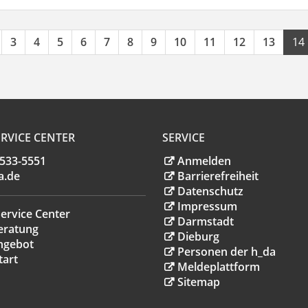
3
4
5
6
7
8
9
10
11
12
13
14
RVICE CENTER
SERVICE
.533-5551
Anmelden
a
.
de
Barrierefreiheit
Datenschutz
Impressum
ervice Center
Darmstadt
eratung
Dieburg
ngebot
Personen der h_da
tart
Meldeplattform
Sitemap