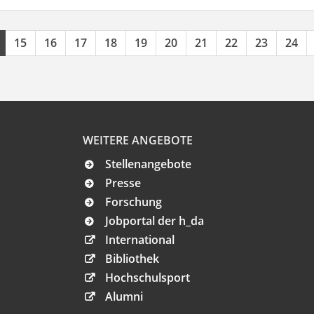
15
16
17
18
19
20
21
22
23
24
WEITERE ANGEBOTE
Stellenangebote
Presse
Forschung
Jobportal der h_da
International
Bibliothek
Hochschulsport
Alumni