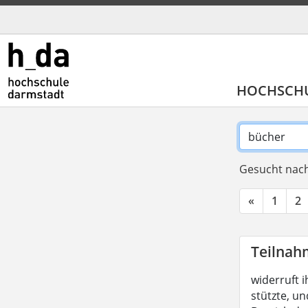
HOCHSCH
Gesucht nach
«
1
2
Teilnah
widerruft i
stützte, un