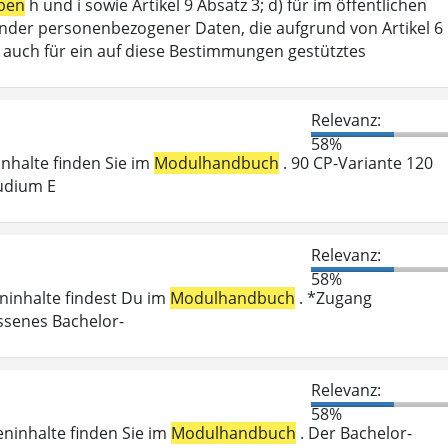
ben
h und i sowie Artikel 9 Absatz 3; d) für im öffentlichen
ffender personenbezogener Daten, die aufgrund von Artikel 6
lt auch für ein auf diese Bestimmungen gestütztes
Relevanz:
58%
ninhalte finden Sie im
Modulhandbuch
. 90 CP-Variante 120
udium E
Relevanz:
58%
eninhalte findest Du im
Modulhandbuch
. *Zugang
ossenes Bachelor-
Relevanz:
58%
eninhalte finden Sie im
Modulhandbuch
. Der Bachelor-