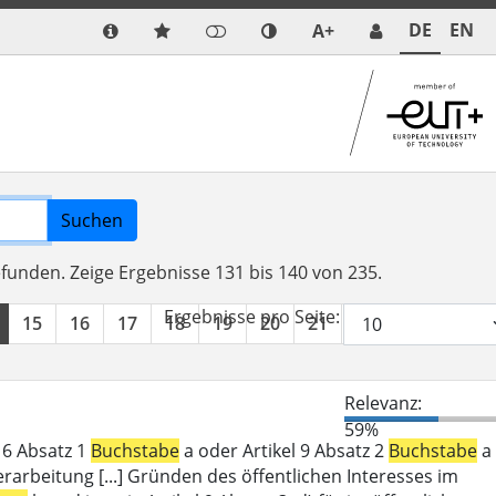
DE
EN
A+
Suchen
efunden.
Zeige Ergebnisse 131 bis 140 von 235.
Ergebnisse pro Seite:
15
16
17
18
19
20
21
22
23
24
Relevanz:
59%
l 6 Absatz 1
Buchstabe
a oder Artikel 9 Absatz 2
Buchstabe
a
erarbeitung [...] Gründen des öffentlichen Interesses im