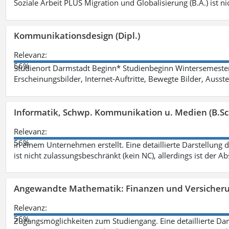
Soziale Arbeit PLUS Migration und Globalisierung (B.A.) ist ni
Kommunikationsdesign (Dipl.)
Relevanz:
56%
Studienort Darmstadt Beginn* Studienbeginn Wintersemeste
Erscheinungsbilder, Internet-Auftritte, Bewegte Bilder, Ausste
Informatik, Schwp. Kommunikation u. Medien (B.Sc
Relevanz:
56%
in einem Unternehmen erstellt. Eine detaillierte Darstellung 
ist nicht zulassungsbeschränkt (kein NC), allerdings ist der A
Angewandte Mathematik: Finanzen und Versicher
Relevanz:
56%
Zugangsmöglichkeiten zum Studiengang. Eine detaillierte Dar