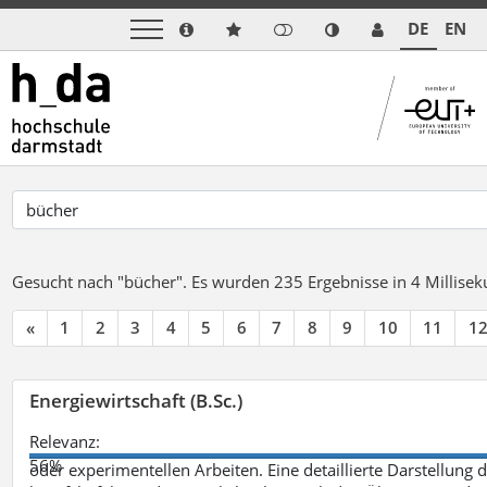
DE
EN
Gesucht nach "bücher".
Es wurden 235 Ergebnisse in 4 Millise
«
1
2
3
4
5
6
7
8
9
10
11
1
Energiewirtschaft (B.Sc.)
Relevanz:
56%
oder experimentellen Arbeiten. Eine detaillierte Darstellung 