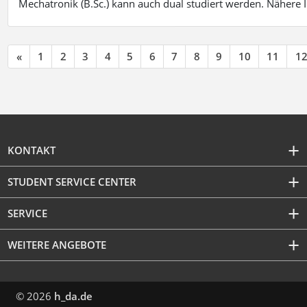
Mechatronik (B.Sc.) kann auch dual studiert werden. Nähere
«
1
2
3
4
5
6
7
8
9
10
11
1
KONTAKT
STUDENT SERVICE CENTER
SERVICE
WEITERE ANGEBOTE
© 2026
h_da.de