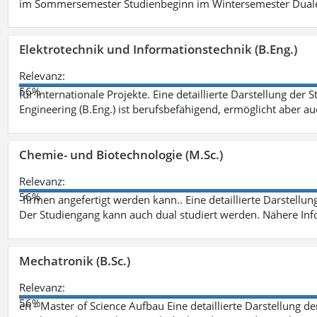
im Sommersemester Studienbeginn im Wintersemester Dual
Elektrotechnik und Informationstechnik (B.Eng.)
Relevanz:
56%
für internationale Projekte. Eine detaillierte Darstellung der 
Engineering (B.Eng.) ist berufsbefähigend, ermöglicht aber a
Chemie- und Biotechnologie (M.Sc.)
Relevanz:
56%
-firmen angefertigt werden kann.. Eine detaillierte Darstellu
Der Studiengang kann auch dual studiert werden. Nähere In
Mechatronik (B.Sc.)
Relevanz:
56%
en - Master of Science Aufbau Eine detaillierte Darstellung d