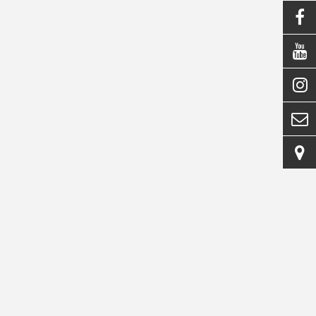




