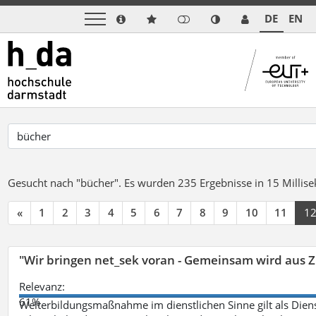
DE
EN
Gesucht nach "bücher".
Es wurden 235 Ergebnisse in 15 Milli
«
1
2
3
4
5
6
7
8
9
10
11
1
"Wir bringen net_sek voran - Gemeinsam wird aus
Relevanz:
61%
Weiterbildungsmaßnahme im dienstlichen Sinne gilt als Dien