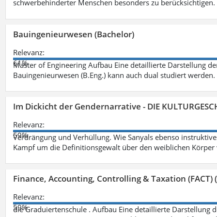
schwerbehinderter Menschen besonders zu berücksichtigen. Fa
Bauingenieurwesen (Bachelor)
Relevanz:
61%
Master of Engineering Aufbau Eine detaillierte Darstellung de
Bauingenieurwesen (B.Eng.) kann auch dual studiert werden.
Im Dickicht der Gendernarrative - DIE KULTURGES
Relevanz:
59%
Verdrängung und Verhüllung. Wie Sanyals ebenso instruktiv
Kampf um die Definitionsgewalt über den weiblichen Körper
Finance, Accounting, Controlling & Taxation (FACT) (
Relevanz:
59%
die Graduiertenschule . Aufbau Eine detaillierte Darstellung 