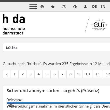
DE
EN
Gesucht nach "bücher".
Es wurden 235 Ergebnisse in 12 Milli
«
1
2
3
4
5
6
7
8
9
10
11
1
Sicher und anonym surfen - so geht's (Präsenz)
Relevanz:
59%
Weiterbildungsmaßnahme im dienstlichen Sinne gilt als Dien