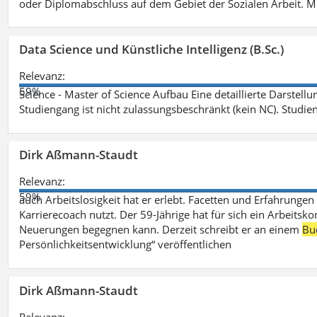
oder Diplomabschluss auf dem Gebiet der Sozialen Arbeit. M
Data Science und Künstliche Intelligenz (B.Sc.)
Relevanz:
59%
Science - Master of Science Aufbau Eine detaillierte Darstell
Studiengang ist nicht zulassungsbeschränkt (kein NC). Studie
Dirk Aßmann-Staudt
Relevanz:
59%
auch Arbeitslosigkeit hat er erlebt. Facetten und Erfahrungen
Karrierecoach nutzt. Der 59-Jährige hat für sich ein Arbeitsk
Neuerungen begegnen kann. Derzeit schreibt er an einem
Bu
Persönlichkeitsentwicklung“ veröffentlichen
Dirk Aßmann-Staudt
Relevanz: