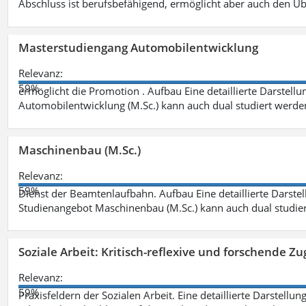
Abschluss ist berufsbefähigend, ermöglicht aber auch den Ü
Masterstudiengang Automobilentwicklung
Relevanz:
59%
ermöglicht die Promotion . Aufbau Eine detaillierte Darstellu
Automobilentwicklung (M.Sc.) kann auch dual studiert werde
Maschinenbau (M.Sc.)
Relevanz:
59%
Dienst der Beamtenlaufbahn. Aufbau Eine detaillierte Darstel
Studienangebot Maschinenbau (M.Sc.) kann auch dual studie
Soziale Arbeit: Kritisch-reflexive und forschende Zu
Relevanz:
59%
Praxisfeldern der Sozialen Arbeit. Eine detaillierte Darstellu