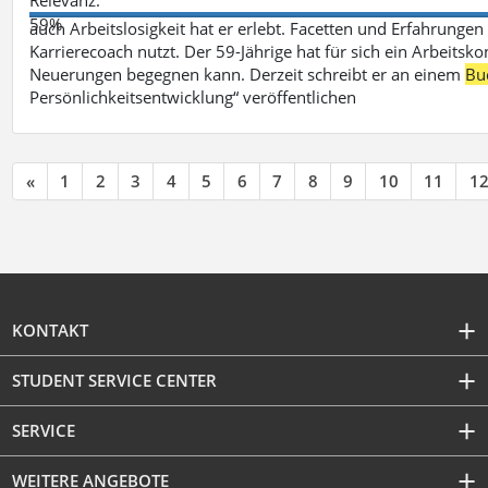
59%
auch Arbeitslosigkeit hat er erlebt. Facetten und Erfahrungen
Karrierecoach nutzt. Der 59-Jährige hat für sich ein Arbeitsk
Neuerungen begegnen kann. Derzeit schreibt er an einem
Bu
Persönlichkeitsentwicklung“ veröffentlichen
«
1
2
3
4
5
6
7
8
9
10
11
1
KONTAKT
STUDENT SERVICE CENTER
SERVICE
WEITERE ANGEBOTE