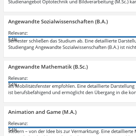
Studienangebot Optotechnik und Bildverarbeitung (M.Sc.) ka
Angewandte Sozialwissenschaften (B.A.)
Relevanz:
54%
Semester schließen das Studium ab. Eine detaillierte Darstell
Studiengang Angewandte Sozialwissenschaften (B.A.) ist nich
Angewandte Mathematik (B.Sc.)
Relevanz:
54%
als Mobilitätsfenster empfohlen. Eine detaillierte Darstellung
ist berufsbefähigend und ermöglicht den Übergang in die ko
Animation and Game (M.A.)
Relevanz:
54%
steuern – von der Idee bis zur Vermarktung. Eine detailliert