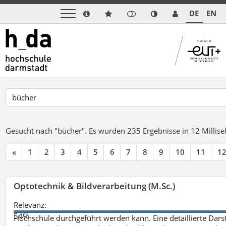
DE
EN
Gesucht nach "bücher".
Es wurden 235 Ergebnisse in 12 Milli
«
1
2
3
4
5
6
7
8
9
10
11
1
Optotechnik & Bildverarbeitung (M.Sc.)
Relevanz:
54%
Hochschule durchgeführt werden kann. Eine detaillierte Darst