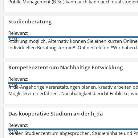
Public Management (B.Sc.) kann auch kann auch dual studie
Studienberatung
Relevanz:
54%
inbarung möglich. Alternativ können Sie einen kurzen Onlin
individuellen Beratungstermin*: Online/Telefon *Wir haben 
Kompetenzzentrum Nachhaltige Entwicklung
Relevanz:
54%
h_da-Angehörige Veranstaltungen planen, kreativ arbeiten o
Möglichkeiten erfahren . Nachhaltigkeitsbericht Einblicke, w
Das kooperative Studium an der h_da
Relevanz:
52%
Dualen Studienzentrum abgesprochen. Studieninhalte und Pra