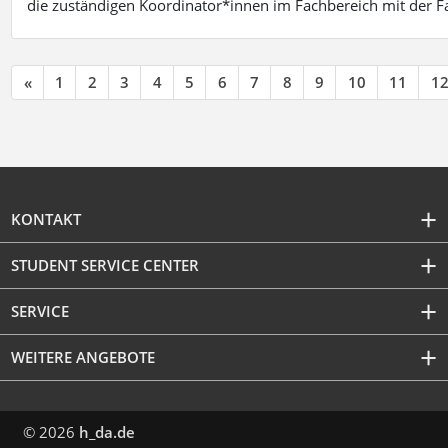
die zuständigen Koordinator*innen im Fachbereich mit der 
«
1
2
3
4
5
6
7
8
9
10
11
1
KONTAKT
STUDENT SERVICE CENTER
SERVICE
WEITERE ANGEBOTE
© 2026
h_da.de