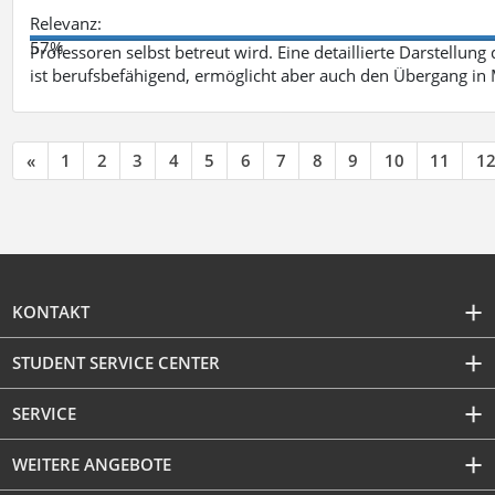
Relevanz:
57%
Professoren selbst betreut wird. Eine detaillierte Darstellung
ist berufsbefähigend, ermöglicht aber auch den Übergang in
«
1
2
3
4
5
6
7
8
9
10
11
1
KONTAKT
STUDENT SERVICE CENTER
SERVICE
WEITERE ANGEBOTE