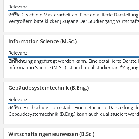
Relevanz:
57%
schließt sich die Masterarbeit an. Eine detaillierte Darstellun
Vergrößern bitte klicken] Zugang Der Studiengang Wirtschaft
Information Science (M.Sc.)
Relevanz:
57%
Einrichtung angefertigt werden kann. Eine detaillierte Darste
Information Science (M.Sc.) ist auch dual studierbar. *Zuga
Gebäudesystemtechnik (B.Eng.)
Relevanz:
57%
an der Hochschule Darmstadt. Eine detaillierte Darstellung d
Gebäudesystemtechnik (B.Eng.) kann auch dual studiert wer
Wirtschaftsingenieurwesen (B.Sc.)