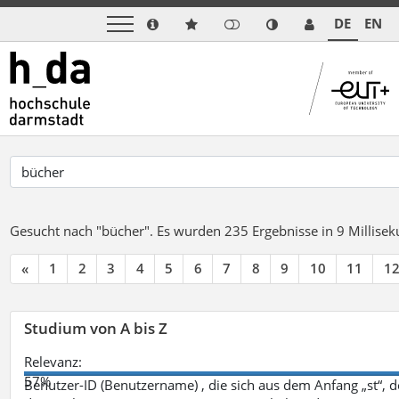
DE
EN
Gesucht nach "bücher".
Es wurden 235 Ergebnisse in 9 Millise
«
1
2
3
4
5
6
7
8
9
10
11
1
Studium von A bis Z
Relevanz:
57%
Benutzer-ID (Benutzername) , die sich aus dem Anfang „st“, 