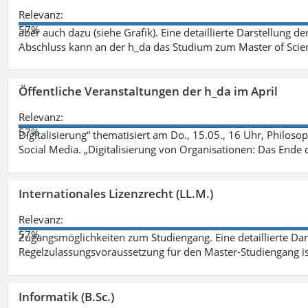
Relevanz:
57%
aber auch dazu (siehe Grafik). Eine detaillierte Darstellung d
Abschluss kann an der h_da das Studium zum Master of Scien
Öffentliche Veranstaltungen der h_da im April
Relevanz:
57%
Digitalisierung“ thematisiert am Do., 15.05., 16 Uhr, Philoso
Social Media. „Digitalisierung von Organisationen: Das Ende
Internationales Lizenzrecht (LL.M.)
Relevanz:
57%
Zugangsmöglichkeiten zum Studiengang. Eine detaillierte Dar
Regelzulassungsvoraussetzung für den Master-Studiengang ist
Informatik (B.Sc.)