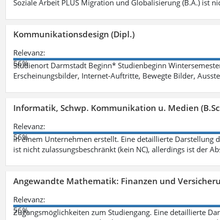
Soziale Arbeit PLUS Migration und Globalisierung (B.A.) ist ni
Kommunikationsdesign (Dipl.)
Relevanz:
56%
Studienort Darmstadt Beginn* Studienbeginn Wintersemeste
Erscheinungsbilder, Internet-Auftritte, Bewegte Bilder, Ausste
Informatik, Schwp. Kommunikation u. Medien (B.Sc
Relevanz:
56%
in einem Unternehmen erstellt. Eine detaillierte Darstellung 
ist nicht zulassungsbeschränkt (kein NC), allerdings ist der A
Angewandte Mathematik: Finanzen und Versicher
Relevanz:
56%
Zugangsmöglichkeiten zum Studiengang. Eine detaillierte Dar