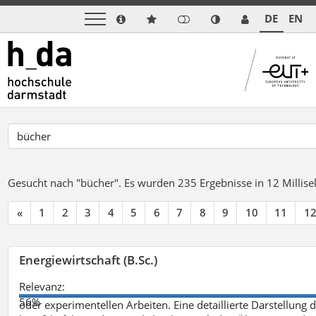
DE
EN
Gesucht nach "bücher".
Es wurden 235 Ergebnisse in 12 Milli
«
1
2
3
4
5
6
7
8
9
10
11
1
Energiewirtschaft (B.Sc.)
Relevanz:
56%
oder experimentellen Arbeiten. Eine detaillierte Darstellung 