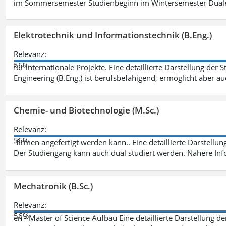
im Sommersemester Studienbeginn im Wintersemester Dual
Elektrotechnik und Informationstechnik (B.Eng.)
Relevanz:
56%
für internationale Projekte. Eine detaillierte Darstellung der 
Engineering (B.Eng.) ist berufsbefähigend, ermöglicht aber a
Chemie- und Biotechnologie (M.Sc.)
Relevanz:
56%
-firmen angefertigt werden kann.. Eine detaillierte Darstellu
Der Studiengang kann auch dual studiert werden. Nähere In
Mechatronik (B.Sc.)
Relevanz:
56%
en - Master of Science Aufbau Eine detaillierte Darstellung d