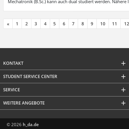
Mechatronik (B.Sc.) kann auch dual studiert werden. Nähere
«
1
2
3
4
5
6
7
8
9
10
11
1
KONTAKT
STUDENT SERVICE CENTER
SERVICE
WEITERE ANGEBOTE
© 2026
h_da.de