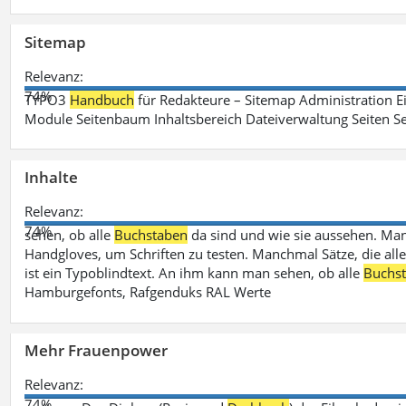
Sitemap
Relevanz:
74%
TYPO3
Handbuch
für Redakteure – Sitemap Administration Ei
Module Seitenbaum Inhaltsbereich Dateiverwaltung Seiten Se
Inhalte
Relevanz:
74%
sehen, ob alle
Buchstaben
da sind und wie sie aussehen. M
Handgloves, um Schriften zu testen. Manchmal Sätze, die all
ist ein Typoblindtext. An ihm kann man sehen, ob alle
Buchs
Hamburgefonts, Rafgenduks RAL Werte
Mehr Frauenpower
Relevanz:
74%