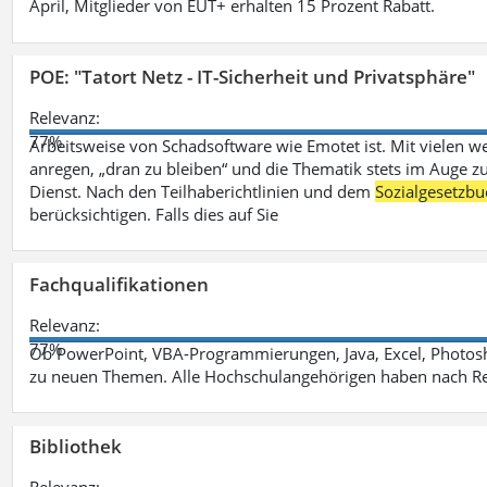
April, Mitglieder von EUT+ erhalten 15 Prozent Rabatt.
POE: "Tatort Netz - IT-Sicherheit und Privatsphäre"
Relevanz:
77%
Arbeitsweise von Schadsoftware wie Emotet ist. Mit vielen w
anregen, „dran zu bleiben“ und die Thematik stets im Auge zu
Dienst. Nach den Teilhaberichtlinien und dem
Sozialgesetzbu
berücksichtigen. Falls dies auf Sie
Fachqualifikationen
Relevanz:
77%
Ob PowerPoint, VBA-Programmierungen, Java, Excel, Photosh
zu neuen Themen. Alle Hochschulangehörigen haben nach Re
Bibliothek