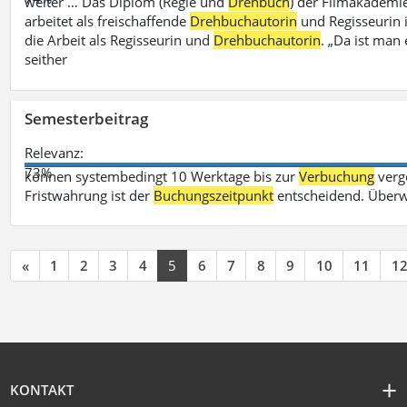
weiter … Das Diplom (Regie und
Drehbuch
) der Filmakademie
arbeitet als freischaffende
Drehbuchautorin
und Regisseurin in
die Arbeit als Regisseurin und
Drehbuchautorin
. „Da ist man 
seither
Semesterbeitrag
Relevanz:
73%
können systembedingt 10 Werktage bis zur
Verbuchung
verge
Fristwahrung ist der
Buchungszeitpunkt
entscheidend. Überw
«
1
2
3
4
5
6
7
8
9
10
11
1
KONTAKT