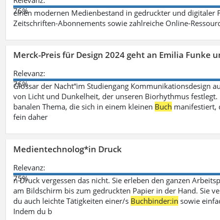
Relevanz:
76%
einen modernen Medienbestand in gedruckter und digitaler
Zeitschriften-Abonnements sowie zahlreiche Online-Ressou
Merck-Preis für Design 2024 geht an Emilia Funke 
Relevanz:
76%
Glossar der Nacht“im Studiengang Kommunikationsdesign aus
von Licht und Dunkelheit, der unseren Biorhythmus festlegt. 
banalen Thema, die sich in einem kleinen
Buch
manifestiert, 
fein daher
Medientechnolog*in Druck
Relevanz:
75%
n Druck vergessen das nicht. Sie erleben den ganzen Arbeitsp
am Bildschirm bis zum gedruckten Papier in der Hand. Sie v
du auch leichte Tätigkeiten einer/s
Buchbinder:in
sowie einfa
Indem du b