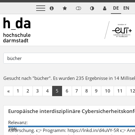
DE
EN
Gesucht nach "bücher".
Es wurden 235 Ergebnisse in 14 Milli
«
1
2
3
4
5
6
7
8
9
10
11
1
Europäische interdisziplinäre Cybersicherheitskonf
Relevanz:
78%
itsforschung. 👉 Programm: https://lnkd.in/d4uVY-5R 👉 An