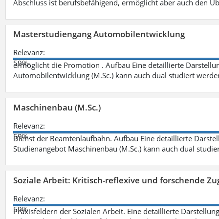
Abschluss ist berufsbefähigend, ermöglicht aber auch den Ü
Masterstudiengang Automobilentwicklung
Relevanz:
59%
ermöglicht die Promotion . Aufbau Eine detaillierte Darstellu
Automobilentwicklung (M.Sc.) kann auch dual studiert werde
Maschinenbau (M.Sc.)
Relevanz:
59%
Dienst der Beamtenlaufbahn. Aufbau Eine detaillierte Darstel
Studienangebot Maschinenbau (M.Sc.) kann auch dual studie
Soziale Arbeit: Kritisch-reflexive und forschende Zu
Relevanz:
59%
Praxisfeldern der Sozialen Arbeit. Eine detaillierte Darstellu