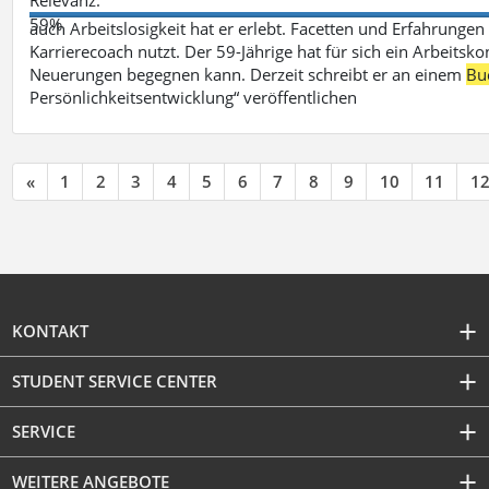
59%
auch Arbeitslosigkeit hat er erlebt. Facetten und Erfahrungen
Karrierecoach nutzt. Der 59-Jährige hat für sich ein Arbeitsk
Neuerungen begegnen kann. Derzeit schreibt er an einem
Bu
Persönlichkeitsentwicklung“ veröffentlichen
«
1
2
3
4
5
6
7
8
9
10
11
1
KONTAKT
STUDENT SERVICE CENTER
SERVICE
WEITERE ANGEBOTE