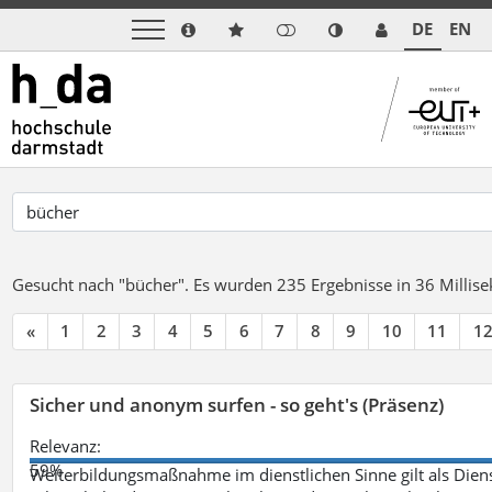
DE
EN
Gesucht nach "bücher".
Es wurden 235 Ergebnisse in 36 Milli
«
1
2
3
4
5
6
7
8
9
10
11
1
Sicher und anonym surfen - so geht's (Präsenz)
Relevanz:
59%
Weiterbildungsmaßnahme im dienstlichen Sinne gilt als Dien