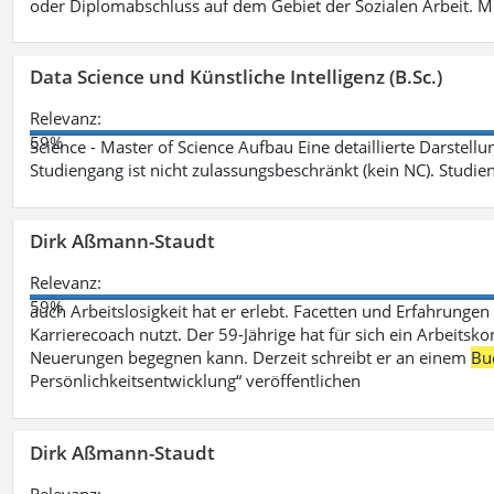
oder Diplomabschluss auf dem Gebiet der Sozialen Arbeit. M
Data Science und Künstliche Intelligenz (B.Sc.)
Relevanz:
59%
Science - Master of Science Aufbau Eine detaillierte Darstell
Studiengang ist nicht zulassungsbeschränkt (kein NC). Studie
Dirk Aßmann-Staudt
Relevanz:
59%
auch Arbeitslosigkeit hat er erlebt. Facetten und Erfahrungen
Karrierecoach nutzt. Der 59-Jährige hat für sich ein Arbeitsk
Neuerungen begegnen kann. Derzeit schreibt er an einem
Bu
Persönlichkeitsentwicklung“ veröffentlichen
Dirk Aßmann-Staudt
Relevanz: