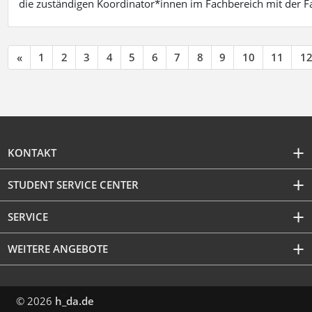
die zuständigen Koordinator*innen im Fachbereich mit der 
«
1
2
3
4
5
6
7
8
9
10
11
1
KONTAKT
STUDENT SERVICE CENTER
SERVICE
WEITERE ANGEBOTE
© 2026
h_da.de