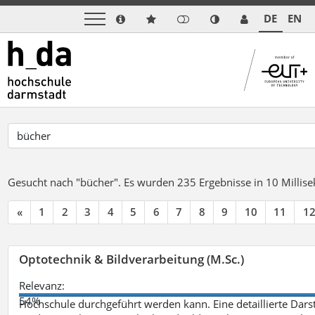
DE
EN
Gesucht nach "bücher".
Es wurden 235 Ergebnisse in 10 Milli
«
1
2
3
4
5
6
7
8
9
10
11
1
Optotechnik & Bildverarbeitung (M.Sc.)
Relevanz:
54%
Hochschule durchgeführt werden kann. Eine detaillierte Darst