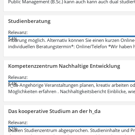
Public Management (B.Sc.) kann auch kann auch dual studie
Studienberatung
Relevanz:
54%
inbarung möglich. Alternativ können Sie einen kurzen Onlin
individuellen Beratungstermin*: Online/Telefon *Wir haben 
Kompetenzzentrum Nachhaltige Entwicklung
Relevanz:
54%
h_da-Angehörige Veranstaltungen planen, kreativ arbeiten o
Möglichkeiten erfahren . Nachhaltigkeitsbericht Einblicke, w
Das kooperative Studium an der h_da
Relevanz:
52%
Dualen Studienzentrum abgesprochen. Studieninhalte und Pra