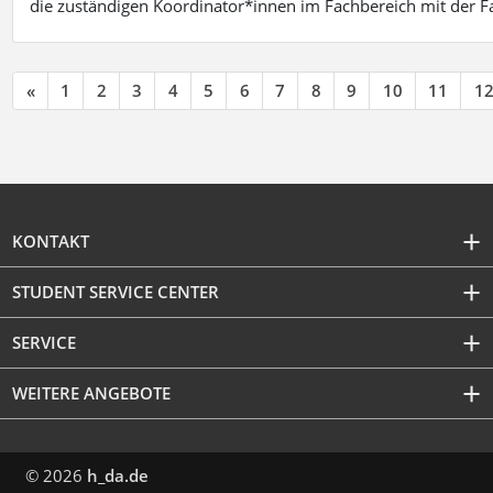
die zuständigen Koordinator*innen im Fachbereich mit der 
«
1
2
3
4
5
6
7
8
9
10
11
1
KONTAKT
STUDENT SERVICE CENTER
SERVICE
WEITERE ANGEBOTE
© 2026
h_da.de