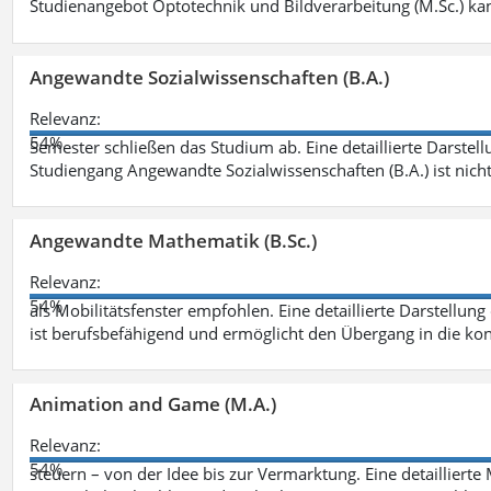
Studienangebot Optotechnik und Bildverarbeitung (M.Sc.) ka
Angewandte Sozialwissenschaften (B.A.)
Relevanz:
54%
Semester schließen das Studium ab. Eine detaillierte Darstell
Studiengang Angewandte Sozialwissenschaften (B.A.) ist nich
Angewandte Mathematik (B.Sc.)
Relevanz:
54%
als Mobilitätsfenster empfohlen. Eine detaillierte Darstellung
ist berufsbefähigend und ermöglicht den Übergang in die ko
Animation and Game (M.A.)
Relevanz:
54%
steuern – von der Idee bis zur Vermarktung. Eine detailliert