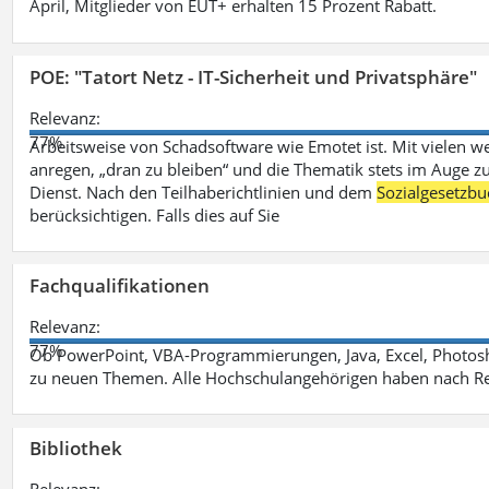
April, Mitglieder von EUT+ erhalten 15 Prozent Rabatt.
POE: "Tatort Netz - IT-Sicherheit und Privatsphäre"
Relevanz:
77%
Arbeitsweise von Schadsoftware wie Emotet ist. Mit vielen w
anregen, „dran zu bleiben“ und die Thematik stets im Auge zu
Dienst. Nach den Teilhaberichtlinien und dem
Sozialgesetzbu
berücksichtigen. Falls dies auf Sie
Fachqualifikationen
Relevanz:
77%
Ob PowerPoint, VBA-Programmierungen, Java, Excel, Photosh
zu neuen Themen. Alle Hochschulangehörigen haben nach Re
Bibliothek