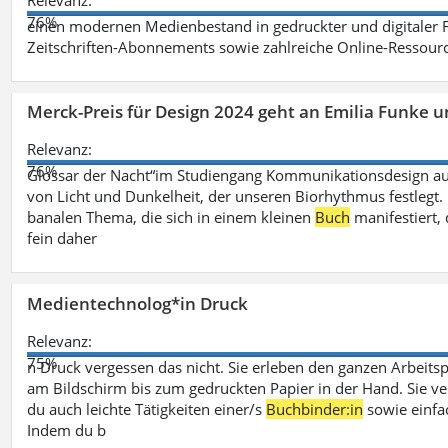
Relevanz:
76%
einen modernen Medienbestand in gedruckter und digitaler
Zeitschriften-Abonnements sowie zahlreiche Online-Ressou
Merck-Preis für Design 2024 geht an Emilia Funke 
Relevanz:
76%
Glossar der Nacht“im Studiengang Kommunikationsdesign aus
von Licht und Dunkelheit, der unseren Biorhythmus festlegt. 
banalen Thema, die sich in einem kleinen
Buch
manifestiert, 
fein daher
Medientechnolog*in Druck
Relevanz:
75%
n Druck vergessen das nicht. Sie erleben den ganzen Arbeitsp
am Bildschirm bis zum gedruckten Papier in der Hand. Sie v
du auch leichte Tätigkeiten einer/s
Buchbinder:in
sowie einfa
Indem du b