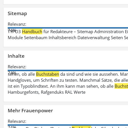
Sitemap
Relevanz:
74%
TYPO3
Handbuch
für Redakteure – Sitemap Administration Ei
Module Seitenbaum Inhaltsbereich Dateiverwaltung Seiten Se
Inhalte
Relevanz:
74%
sehen, ob alle
Buchstaben
da sind und wie sie aussehen. M
Handgloves, um Schriften zu testen. Manchmal Sätze, die all
ist ein Typoblindtext. An ihm kann man sehen, ob alle
Buchs
Hamburgefonts, Rafgenduks RAL Werte
Mehr Frauenpower
Relevanz:
74%