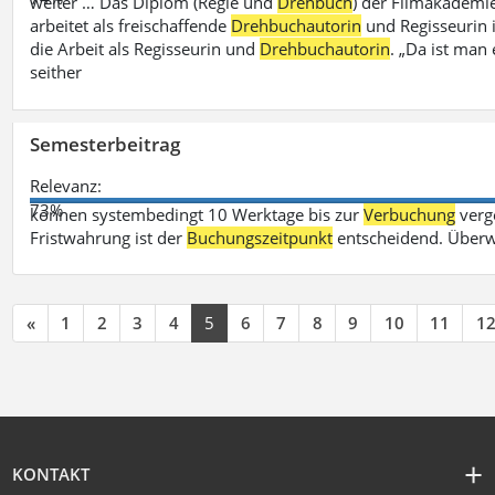
weiter … Das Diplom (Regie und
Drehbuch
) der Filmakademie
arbeitet als freischaffende
Drehbuchautorin
und Regisseurin in
die Arbeit als Regisseurin und
Drehbuchautorin
. „Da ist man 
seither
Semesterbeitrag
Relevanz:
73%
können systembedingt 10 Werktage bis zur
Verbuchung
verge
Fristwahrung ist der
Buchungszeitpunkt
entscheidend. Überw
«
1
2
3
4
5
6
7
8
9
10
11
1
KONTAKT