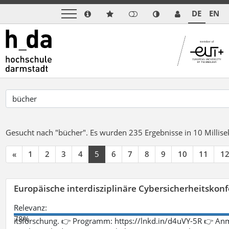
DE
EN
Gesucht nach "bücher".
Es wurden 235 Ergebnisse in 10 Milli
«
1
2
3
4
5
6
7
8
9
10
11
1
Europäische interdisziplinäre Cybersicherheitskonf
Relevanz:
78%
itsforschung. 👉 Programm: https://lnkd.in/d4uVY-5R 👉 An