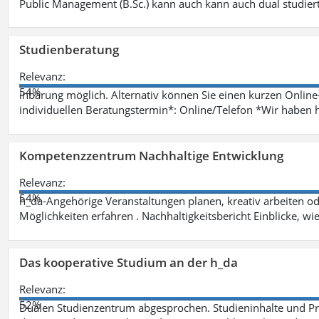
Public Management (B.Sc.) kann auch kann auch dual studie
Studienberatung
Relevanz:
54%
inbarung möglich. Alternativ können Sie einen kurzen Onlin
individuellen Beratungstermin*: Online/Telefon *Wir haben 
Kompetenzzentrum Nachhaltige Entwicklung
Relevanz:
54%
h_da-Angehörige Veranstaltungen planen, kreativ arbeiten o
Möglichkeiten erfahren . Nachhaltigkeitsbericht Einblicke, w
Das kooperative Studium an der h_da
Relevanz:
52%
Dualen Studienzentrum abgesprochen. Studieninhalte und Pra