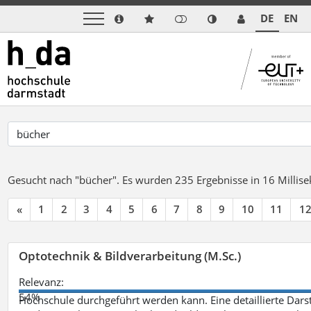
DE
EN
Gesucht nach "bücher".
Es wurden 235 Ergebnisse in 16 Milli
«
1
2
3
4
5
6
7
8
9
10
11
1
Optotechnik & Bildverarbeitung (M.Sc.)
Relevanz:
54%
Hochschule durchgeführt werden kann. Eine detaillierte Darst