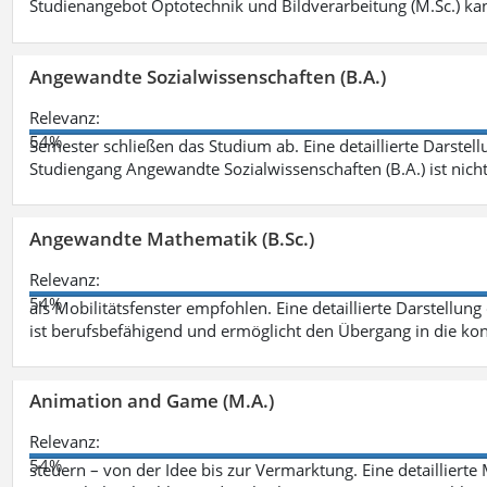
Studienangebot Optotechnik und Bildverarbeitung (M.Sc.) ka
Angewandte Sozialwissenschaften (B.A.)
Relevanz:
54%
Semester schließen das Studium ab. Eine detaillierte Darstell
Studiengang Angewandte Sozialwissenschaften (B.A.) ist nich
Angewandte Mathematik (B.Sc.)
Relevanz:
54%
als Mobilitätsfenster empfohlen. Eine detaillierte Darstellung
ist berufsbefähigend und ermöglicht den Übergang in die ko
Animation and Game (M.A.)
Relevanz:
54%
steuern – von der Idee bis zur Vermarktung. Eine detailliert