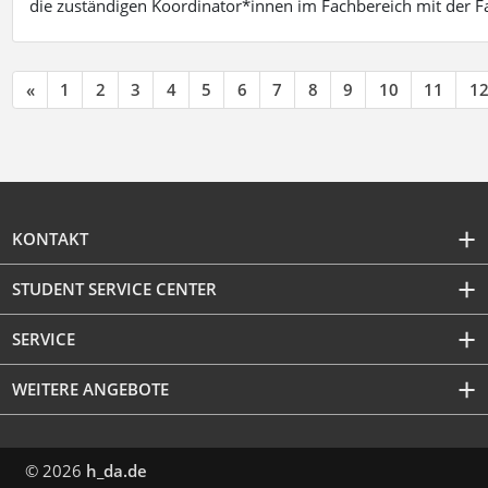
die zuständigen Koordinator*innen im Fachbereich mit der 
«
1
2
3
4
5
6
7
8
9
10
11
1
KONTAKT
STUDENT SERVICE CENTER
SERVICE
WEITERE ANGEBOTE
© 2026
h_da.de