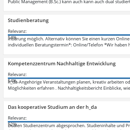
Public Management (B.Sc.) kann auch kann auch dual studie
Studienberatung
Relevanz:
54%
inbarung möglich. Alternativ können Sie einen kurzen Onlin
individuellen Beratungstermin*: Online/Telefon *Wir haben 
Kompetenzzentrum Nachhaltige Entwicklung
Relevanz:
54%
h_da-Angehörige Veranstaltungen planen, kreativ arbeiten o
Möglichkeiten erfahren . Nachhaltigkeitsbericht Einblicke, w
Das kooperative Studium an der h_da
Relevanz:
52%
Dualen Studienzentrum abgesprochen. Studieninhalte und Pra