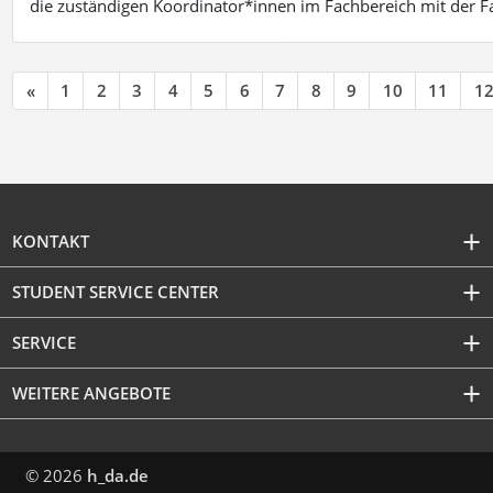
die zuständigen Koordinator*innen im Fachbereich mit der 
«
1
2
3
4
5
6
7
8
9
10
11
1
KONTAKT
STUDENT SERVICE CENTER
SERVICE
WEITERE ANGEBOTE
© 2026
h_da.de