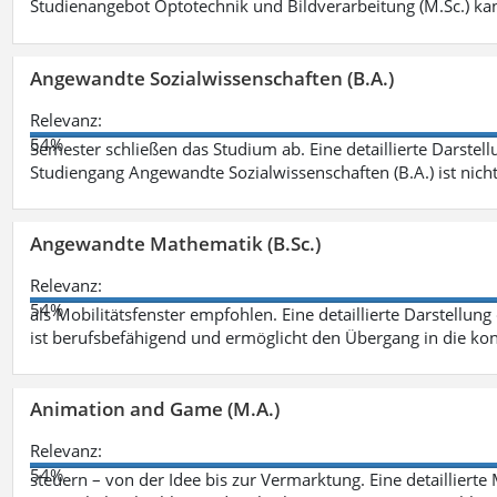
Studienangebot Optotechnik und Bildverarbeitung (M.Sc.) ka
Angewandte Sozialwissenschaften (B.A.)
Relevanz:
54%
Semester schließen das Studium ab. Eine detaillierte Darstell
Studiengang Angewandte Sozialwissenschaften (B.A.) ist nich
Angewandte Mathematik (B.Sc.)
Relevanz:
54%
als Mobilitätsfenster empfohlen. Eine detaillierte Darstellung
ist berufsbefähigend und ermöglicht den Übergang in die ko
Animation and Game (M.A.)
Relevanz:
54%
steuern – von der Idee bis zur Vermarktung. Eine detailliert