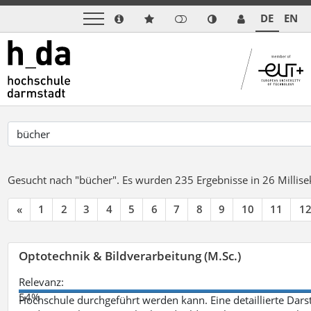
DE
EN
Gesucht nach "bücher".
Es wurden 235 Ergebnisse in 26 Milli
«
1
2
3
4
5
6
7
8
9
10
11
1
Optotechnik & Bildverarbeitung (M.Sc.)
Relevanz:
54%
Hochschule durchgeführt werden kann. Eine detaillierte Darst