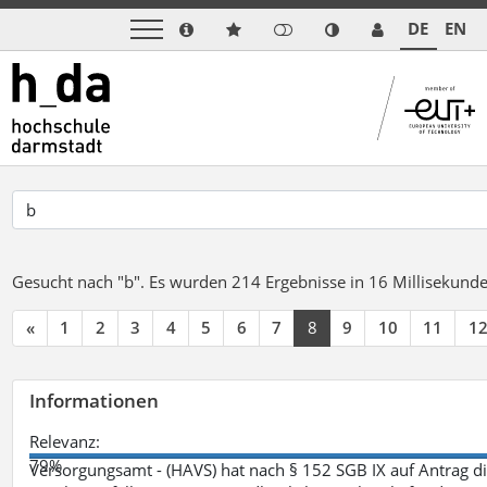
DE
EN
Gesucht nach "b".
Es wurden 214 Ergebnisse in 16 Millisekund
«
1
2
3
4
5
6
7
8
9
10
11
1
Informationen
Relevanz:
79%
Versorgungsamt - (HAVS) hat nach § 152 SGB IX auf Antrag 