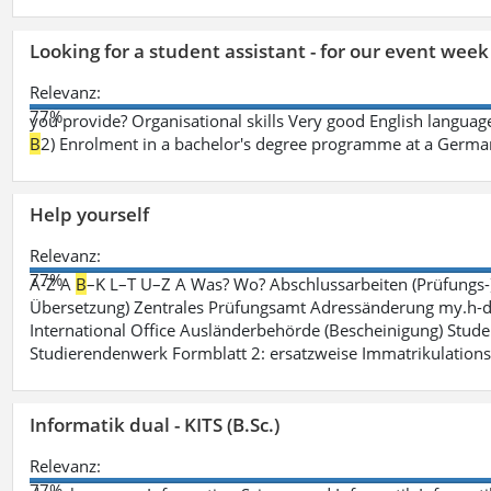
Looking for a student assistant - for our event wee
Relevanz:
77%
you provide? Organisational skills Very good English language 
B
2) Enrolment in a bachelor's degree programme at a German 
Help yourself
Relevanz:
77%
A-Z A
B
–K L–T U–Z A Was? Wo? Abschlussarbeiten (Prüfungs-
Übersetzung) Zentrales Prüfungsamt Adressänderung my.h-da
International Office Ausländerbehörde (Bescheinigung) Stude
Studierendenwerk Formblatt 2: ersatzweise Immatrikulation
Informatik dual - KITS (B.Sc.)
Relevanz:
77%