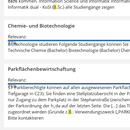
dazu kommen. Information Science und Informatik Informatik
Informatik dual - KoSI (
B
.Sc.) alle Studiengänge zeigen
Chemie- und Biotechnologie
Relevanz:
77%
Biotechnologie studieren Folgende Studiengänge können Sie
Technische Chemie (Bachelor) Biotechnologie (Bachelor) Che
Parkflächenbewirtschaftung
Relevanz:
75%
S1-Parkberechtigte können auf allen ausgewiesenen Parkflä
Tiefgarage in C23). Sie finden eine Stellplatzübersicht in der
nur Zugang zu dem Parkplatz in der Stephanstraße (zwisch
der Parkordnung der h_da auf der letzten Seite. Die [...] das T
zugeordnet werden (Gründe z.
B
.: Verwendungszweck („PARKEN
Bitte kontaktieren