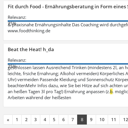
Fit durch Food - Ernährungsberatung in Form eines
Relevanz:
75%
& praxisnahe Ernährungsinhalte Das Coaching wird durchgefüh
www.foodthinking.de
Beat the Heat! h_da
Relevanz:
75%
geschlossen lassen Ausreichend Trinken (mindestens 2l, an h
leichte, frsiche Ernährung; Alkohol vermeiden) Körperliches A
Uhr) vermeiden Passende Kleidung und Sonnenschutz Körperp
beachtenMehr Infos dazu, wie Sie bei Hitze auf sich achten un
an heißen Tagen 3l pro Tag!) Ernährung anpassen (z.
b
. mögli
Arbeiten während der heißesten
«
1
2
3
4
5
6
7
8
9
10
11
1