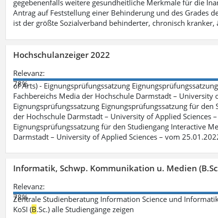
gegebenenfalls weitere gesundheitliche Merkmale für die Inan
Antrag auf Feststellung einer Behinderung und des Grades d
ist der größte Sozialverband behinderter, chronisch kranker, 
Hochschulanzeiger 2022
Relevanz:
78%
of Arts) - Eignungsprüfungssatzung Eignungsprüfungssatzun
Fachbereichs Media der Hochschule Darmstadt – University of 
Eignungsprüfungssatzung Eignungsprüfungssatzung für den S
der Hochschule Darmstadt – University of Applied Sciences –
Eignungsprüfungssatzung für den Studiengang Interactive Me
Darmstadt – University of Applied Sciences – vom 25.01.202
Informatik, Schwp. Kommunikation u. Medien (B.Sc
Relevanz:
78%
Zentrale Studienberatung Information Science und Informatik
KoSI (
B
.Sc.) alle Studiengänge zeigen