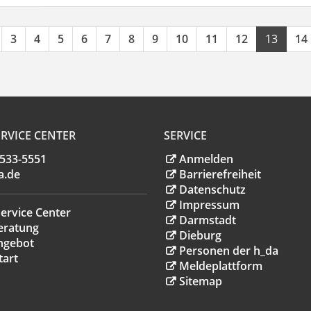
3
4
5
6
7
8
9
10
11
12
13
14
RVICE CENTER
SERVICE
.533-5551
Anmelden
a
.
de
Barrierefreiheit
Datenschutz
Impressum
ervice Center
Darmstadt
eratung
Dieburg
ngebot
Personen der h_da
tart
Meldeplattform
Sitemap