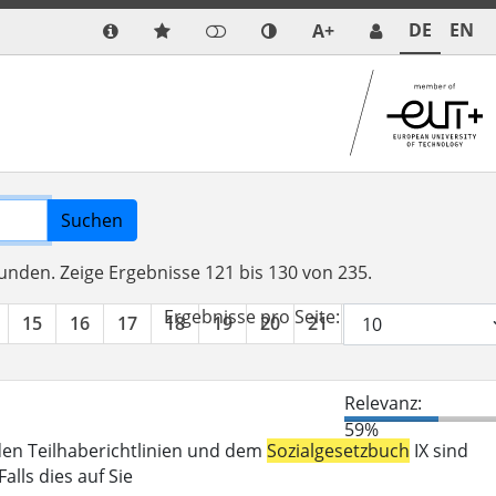
DE
EN
A+
Suchen
funden.
Zeige Ergebnisse 121 bis 130 von 235.
Ergebnisse pro Seite:
15
16
17
18
19
20
21
22
23
24
Relevanz:
59%
den Teilhaberichtlinien und dem
Sozialgesetzbuch
IX sind
lls dies auf Sie