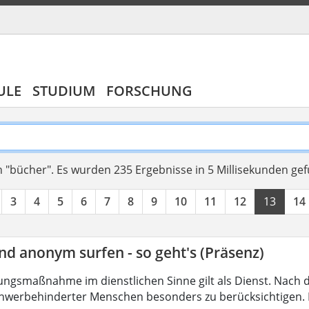
ULE
STUDIUM
FORSCHUNG
 "bücher".
Es wurden 235 Ergebnisse in 5 Millisekunden ge
3
4
5
6
7
8
9
10
11
12
13
14
nd anonym surfen - so geht's (Präsenz)
ungsmaßnahme im dienstlichen Sinne gilt als Dienst. Nach 
hwerbehinderter Menschen besonders zu berücksichtigen. Fa