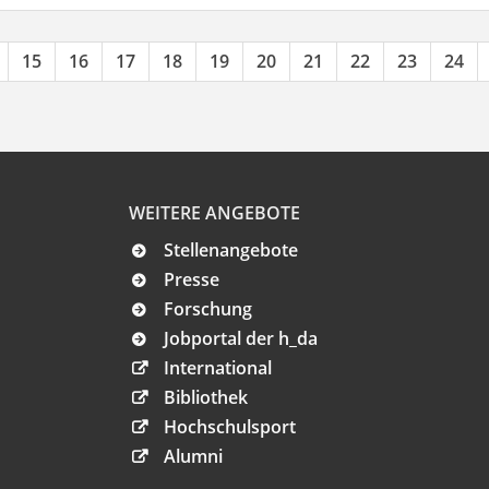
15
16
17
18
19
20
21
22
23
24
WEITERE ANGEBOTE
Stellenangebote
Presse
Forschung
Jobportal der h_da
International
Bibliothek
Hochschulsport
Alumni