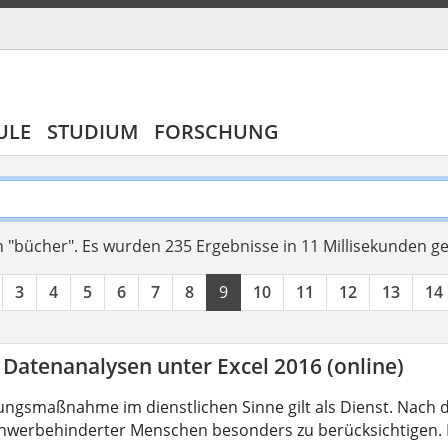
ULE
STUDIUM
FORSCHUNG
 "bücher".
Es wurden 235 Ergebnisse in 11 Millisekunden g
3
4
5
6
7
8
9
10
11
12
13
14
 Datenanalysen unter Excel 2016 (online)
ungsmaßnahme im dienstlichen Sinne gilt als Dienst. Nach 
hwerbehinderter Menschen besonders zu berücksichtigen. Fa