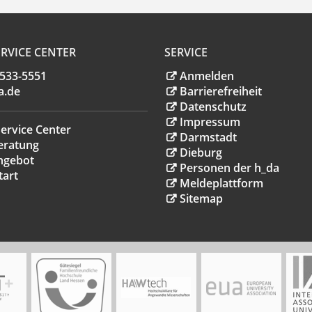
RVICE CENTER
SERVICE
.533-5551
Anmelden
a
.
de
Barrierefreiheit
Datenschutz
Impressum
ervice Center
Darmstadt
eratung
Dieburg
ngebot
Personen der h_da
tart
Meldeplattform
Sitemap