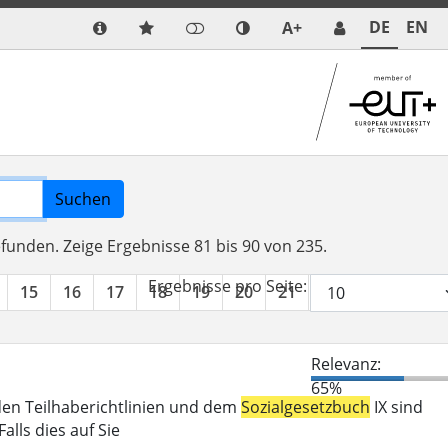
DE
EN
A+
Suchen
efunden.
Zeige Ergebnisse 81 bis 90 von 235.
Ergebnisse pro Seite:
15
16
17
18
19
20
21
22
23
24
Relevanz:
65%
den Teilhaberichtlinien und dem
Sozialgesetzbuch
IX sind
lls dies auf Sie