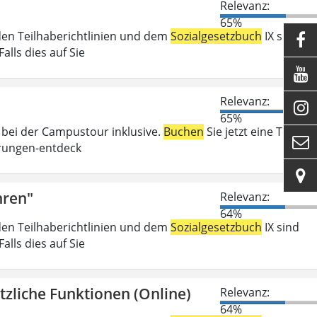
Relevanz:
65%
den Teilhaberichtlinien und dem
Sozialgesetzbuch
IX sind

lls dies auf Sie

Relevanz:

65%
 bei der Campustour inklusive.
Buchen
Sie jetzt eine Tour:

rungen-entdeck

hren"
Relevanz:
64%
den Teilhaberichtlinien und dem
Sozialgesetzbuch
IX sind
lls dies auf Sie
zliche Funktionen (Online)
Relevanz:
64%