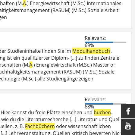
haften (M.
A
.) Energiewirtschaft (M.Sc.) Internationales
haltigkeitsmanagement (RASUM) (M.Sc.) Soziale Arbeit:
igen
Relevanz:
69%
der Studieninhalte finden Sie im
Modulhandbuch
.
t ein qualifizierter Diplom- [...] zu finden Zentrale
nschaften (M.
A
.) Energiewirtschaft (M.Sc.) Master of
Nachhaltigkeitsmanagement (RASUM) (M.Sc.) Soziale
ychologie (M.Sc.) alle Studiengänge zeigen
Relevanz:
68%

ier kannst du freie Plätze einsehen und
buchen
.
wie du die Literaturrecherche [...] Literatur und Quellen

llen, z. B.
Fachbüchern
oder wissenschaftlichen
[...] Lehrveranstaltung. Quellen kritisch bewerten Nicht