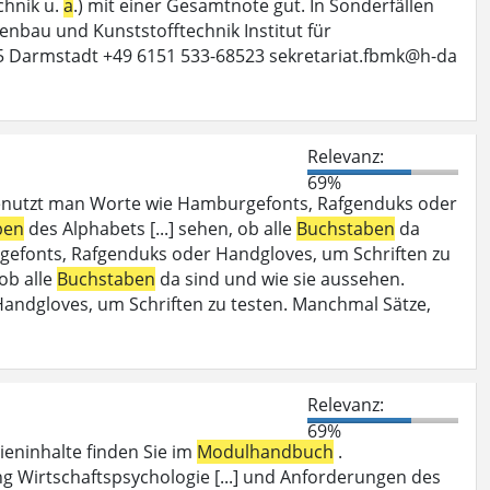
chnik u.
a
.) mit einer Gesamtnote gut. In Sonderfällen
enbau und Kunststofftechnik Institut für
 Darmstadt +49 6151 533-68523 sekretariat.fbmk@h-da
Relevanz:
69%
enutzt man Worte wie Hamburgefonts, Rafgenduks oder
ben
des Alphabets [...] sehen, ob alle
Buchstaben
da
efonts, Rafgenduks oder Handgloves, um Schriften zu
 ob alle
Buchstaben
da sind und wie sie aussehen.
ndgloves, um Schriften zu testen. Manchmal Sätze,
Relevanz:
69%
dieninhalte finden Sie im
Modulhandbuch
.
g Wirtschaftspsychologie [...] und Anforderungen des