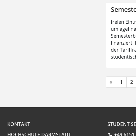
Semeste
freien Eint
umlagefina
Semesterbe
finanziert.
der Tariff
studentisc
«
1
2
KONTAKT
STUDENT SE
HOCHSCHULE DARMSTADT
+49.6151