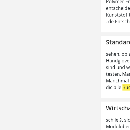
Polymer En
entscheide
Kunststoff
. de Entsc
Standar
sehen, ob 
Handgloves
sind und w
testen. Ma
Manchmal b
die alle
Bu
Wirtscha
schließt si
Modulübers