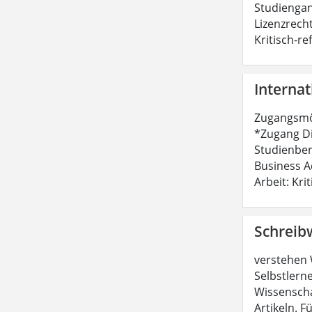
Studiengan
Lizenzrecht
Kritisch-r
Internat
Zugangsmög
*Zugang Die
Studienber
Business A
Arbeit: Kri
Schreib
verstehen 
Selbstlerne
Wissenscha
Artikeln. F