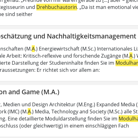
 Regisseurin und
Drehbuchautorin
. „Da ist man emotional vie
e sind seither
bschätzung und Nachhaltigkeitsmanagement 
enschaften (M.
A
.) Energiewirtschaft (M.Sc.) Internationales 
le Arbeit: Kritisch-reflexive und forschende Zugänge (M.
A
.)
lierte Darstellung der Studieninhalte finden Sie im
Modulha
aussetzungen: Er richtet sich vor allem an:
on and Game (M.A.)
r, Medien und Design Architektur (M.Eng.) Expanded Media 
rk (IMC) (M.
A
.) Media, Technology and Society (M.Sc.) alle S
g. Eine detaillierte Moduldarstellung finden Sie im
Modulh
schluss (oder gleichwertig) in einem einschlägigen Fach