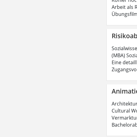
Arbeit als
Übungsfilm
Risikoa
Sozialwiss
(MBA) Sozia
Eine detail
Zugangsvor
Animati
Architektu
Cultural Wo
Vermarktun
Bachelorab