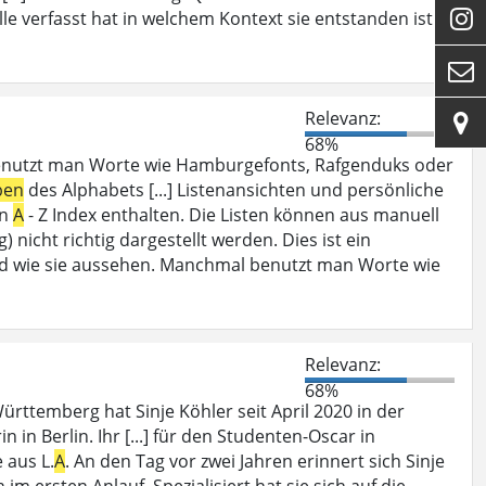

lle verfasst hat in welchem Kontext sie entstanden ist

Relevanz:

68%
enutzt man Worte wie Hamburgefonts, Rafgenduks oder
ben
des Alphabets [...] Listenansichten und persönliche
en
A
- Z Index enthalten. Die Listen können aus manuell
 nicht richtig dargestellt werden. Dies ist ein
d wie sie aussehen. Manchmal benutzt man Worte wie
Relevanz:
68%
rttemberg hat Sinje Köhler seit April 2020 in der
 in Berlin. Ihr [...] für den Studenten-Oscar in
 aus L.
A
. An den Tag vor zwei Jahren erinnert sich Sinje
im ersten Anlauf. Spezialisiert hat sie sich auf die