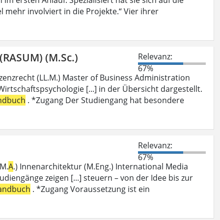
l mehr involviert in die Projekte.“ Vier ihrer
(RASUM) (M.Sc.)
Relevanz:
67%
Lizenzrecht (LL.M.) Master of Business Administration
 Wirtschaftspsychologie [...] in der Übersicht dargestellt.
ndbuch
. *Zugang Der Studiengang hat besondere
Relevanz:
67%
(M.
A
.) Innenarchitektur (M.Eng.) International Media
tudiengänge zeigen [...] steuern – von der Idee bis zur
andbuch
. *Zugang Voraussetzung ist ein