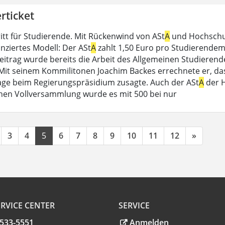
rticket
ritt für Studierende. Mit Rückenwind von ASt
A
und Hochschull
nziertes Modell: Der ASt
A
zahlt 1,50 Euro pro Studierendem 
itrag wurde bereits die Arbeit des Allgemeinen Studieren
 Mit seinem Kommilitonen Joachim Backes errechnete er, dass
rage beim Regierungspräsidium zusagte. Auch der ASt
A
der H
hen Vollversammlung wurde es mit 500 bei nur
3
4
5
6
7
8
9
10
11
12
»
RVICE CENTER
SERVICE
.533-5551
Anmelden