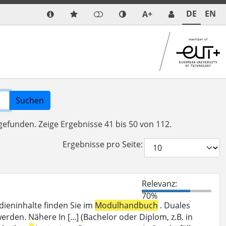
DE
EN
A+
Suchen
 gefunden.
Zeige Ergebnisse 41 bis 50 von 112.
Ergebnisse pro Seite:
Relevanz:
70%
udieninhalte finden Sie im
Modulhandbuch
. Duales
den. Nähere In [...] (Bachelor oder Diplom, z.B. in