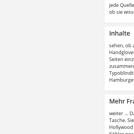
jede Quell
ob sie wiss
Inhalte
sehen, ob 
Handgloves
Seiten ein
zusammenges
Typoblindt
Hamburgef
Mehr F
weiter … D
Tasche. Sie
Hollywood 
Köhler noch