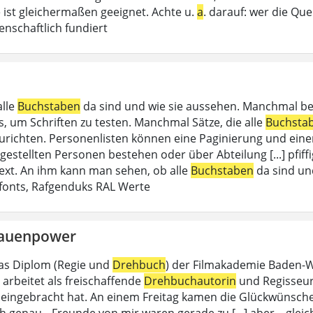
e ist gleichermaßen geeignet. Achte u.
a
. darauf: wer die Que
enschaftlich fundiert
alle
Buchstaben
da sind und wie sie aussehen. Manchmal b
, um Schriften zu testen. Manchmal Sätze, die alle
Buchsta
zurichten. Personenlisten können eine Paginierung und ein
tellten Personen bestehen oder über Abteilung [...] pfiffig)
ext. An ihm kann man sehen, ob alle
Buchstaben
da sind un
onts, Rafgenduks RAL Werte
rauenpower
as Diplom (Regie und
Drehbuch
) der Filmakademie Baden-Wü
 arbeitet als freischaffende
Drehbuchautorin
und Regisseurin
eingebracht hat. An einem Freitag kamen die Glückwünsche
 genau. „Freunde von mir waren gerade zu [...] aber – gleich 