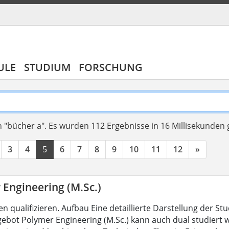
ULE
STUDIUM
FORSCHUNG
 "bücher a".
Es wurden 112 Ergebnisse in 16 Millisekunden
3
4
5
6
7
8
9
10
11
12
»
 Engineering (M.Sc.)
 qualifizieren. Aufbau Eine detaillierte Darstellung der St
bot Polymer Engineering (M.Sc.) kann auch dual studiert wer