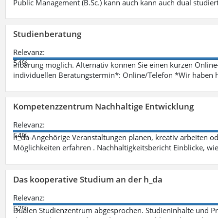
Public Management (B.Sc.) kann auch kann auch dual studie
Studienberatung
Relevanz:
54%
inbarung möglich. Alternativ können Sie einen kurzen Onlin
individuellen Beratungstermin*: Online/Telefon *Wir haben 
Kompetenzzentrum Nachhaltige Entwicklung
Relevanz:
54%
h_da-Angehörige Veranstaltungen planen, kreativ arbeiten o
Möglichkeiten erfahren . Nachhaltigkeitsbericht Einblicke, w
Das kooperative Studium an der h_da
Relevanz:
52%
Dualen Studienzentrum abgesprochen. Studieninhalte und Pra