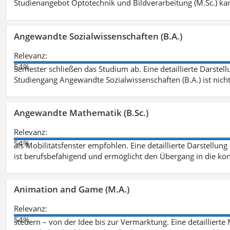
Studienangebot Optotechnik und Bildverarbeitung (M.Sc.) ka
Angewandte Sozialwissenschaften (B.A.)
Relevanz:
54%
Semester schließen das Studium ab. Eine detaillierte Darstell
Studiengang Angewandte Sozialwissenschaften (B.A.) ist nich
Angewandte Mathematik (B.Sc.)
Relevanz:
54%
als Mobilitätsfenster empfohlen. Eine detaillierte Darstellung
ist berufsbefähigend und ermöglicht den Übergang in die ko
Animation and Game (M.A.)
Relevanz:
54%
steuern – von der Idee bis zur Vermarktung. Eine detailliert