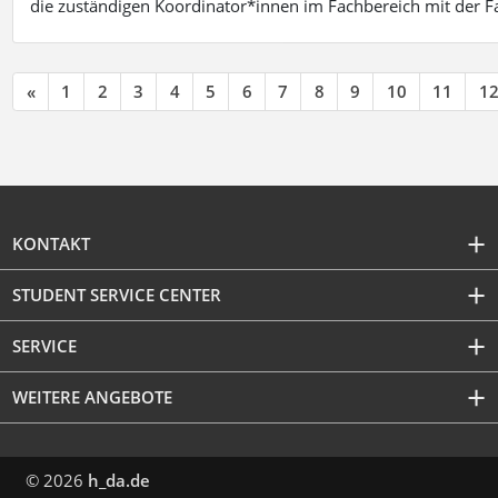
die zuständigen Koordinator*innen im Fachbereich mit der 
«
1
2
3
4
5
6
7
8
9
10
11
1
KONTAKT
STUDENT SERVICE CENTER
SERVICE
WEITERE ANGEBOTE
© 2026
h_da.de