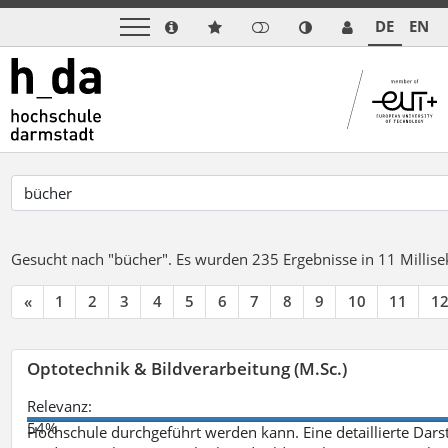
DE
EN
Gesucht nach "bücher".
Es wurden 235 Ergebnisse in 11 Milli
«
1
2
3
4
5
6
7
8
9
10
11
1
Optotechnik & Bildverarbeitung (M.Sc.)
Relevanz:
54%
Hochschule durchgeführt werden kann. Eine detaillierte Darst