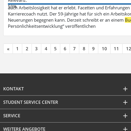
59%
auch Arbeitslosigkeit hat er erlebt. Facetten und Erfahrungen
Karrierecoach nutzt. Der 59-Jährige hat für sich ein Arbeitsk
Neuerungen begegnen kann. Derzeit schreibt er an einem
Bu
Persönlichkeitsentwicklung“ veröffentlichen
«
1
2
3
4
5
6
7
8
9
10
11
1
KONTAKT
STUDENT SERVICE CENTER
SERVICE
WEITERE ANGEBOTE