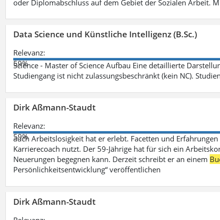
oder Diplomabschluss auf dem Gebiet der Sozialen Arbeit. M
Data Science und Künstliche Intelligenz (B.Sc.)
Relevanz:
59%
Science - Master of Science Aufbau Eine detaillierte Darstell
Studiengang ist nicht zulassungsbeschränkt (kein NC). Studie
Dirk Aßmann-Staudt
Relevanz:
59%
auch Arbeitslosigkeit hat er erlebt. Facetten und Erfahrungen
Karrierecoach nutzt. Der 59-Jährige hat für sich ein Arbeitsk
Neuerungen begegnen kann. Derzeit schreibt er an einem
Bu
Persönlichkeitsentwicklung“ veröffentlichen
Dirk Aßmann-Staudt
Relevanz: