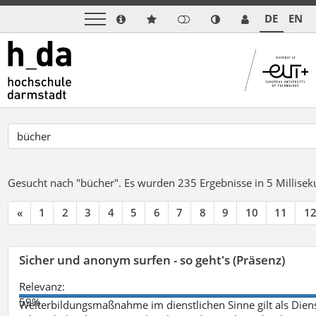
DE
EN
Gesucht nach "bücher".
Es wurden 235 Ergebnisse in 5 Millise
«
1
2
3
4
5
6
7
8
9
10
11
1
Sicher und anonym surfen - so geht's (Präsenz)
Relevanz:
59%
Weiterbildungsmaßnahme im dienstlichen Sinne gilt als Dien