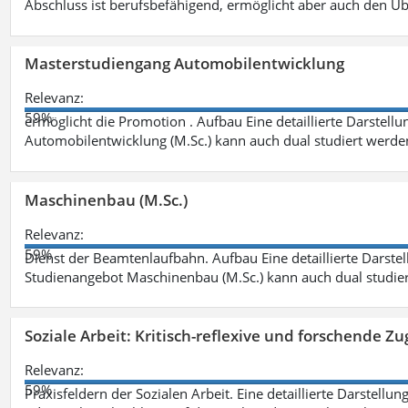
Abschluss ist berufsbefähigend, ermöglicht aber auch den Ü
Masterstudiengang Automobilentwicklung
Relevanz:
59%
ermöglicht die Promotion . Aufbau Eine detaillierte Darstellu
Automobilentwicklung (M.Sc.) kann auch dual studiert werde
Maschinenbau (M.Sc.)
Relevanz:
59%
Dienst der Beamtenlaufbahn. Aufbau Eine detaillierte Darstel
Studienangebot Maschinenbau (M.Sc.) kann auch dual studie
Soziale Arbeit: Kritisch-reflexive und forschende Zu
Relevanz:
59%
Praxisfeldern der Sozialen Arbeit. Eine detaillierte Darstellu