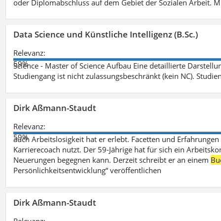
oder Diplomabschluss auf dem Gebiet der Sozialen Arbeit. M
Data Science und Künstliche Intelligenz (B.Sc.)
Relevanz:
59%
Science - Master of Science Aufbau Eine detaillierte Darstell
Studiengang ist nicht zulassungsbeschränkt (kein NC). Studie
Dirk Aßmann-Staudt
Relevanz:
59%
auch Arbeitslosigkeit hat er erlebt. Facetten und Erfahrungen
Karrierecoach nutzt. Der 59-Jährige hat für sich ein Arbeitsk
Neuerungen begegnen kann. Derzeit schreibt er an einem
Bu
Persönlichkeitsentwicklung“ veröffentlichen
Dirk Aßmann-Staudt
Relevanz: