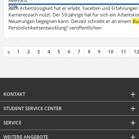
59%
auch Arbeitslosigkeit hat er erlebt. Facetten und Erfahrungen
Karrierecoach nutzt. Der 59-Jährige hat für sich ein Arbeitsk
Neuerungen begegnen kann. Derzeit schreibt er an einem
Bu
Persönlichkeitsentwicklung“ veröffentlichen
«
1
2
3
4
5
6
7
8
9
10
11
1
KONTAKT
STUDENT SERVICE CENTER
SERVICE
WEITERE ANGEBOTE