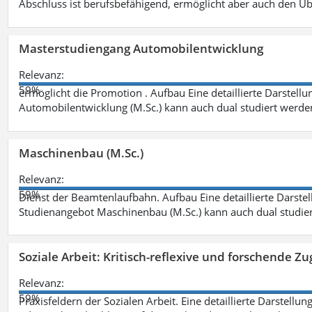
Abschluss ist berufsbefähigend, ermöglicht aber auch den Ü
Masterstudiengang Automobilentwicklung
Relevanz:
59%
ermöglicht die Promotion . Aufbau Eine detaillierte Darstellu
Automobilentwicklung (M.Sc.) kann auch dual studiert werde
Maschinenbau (M.Sc.)
Relevanz:
59%
Dienst der Beamtenlaufbahn. Aufbau Eine detaillierte Darstel
Studienangebot Maschinenbau (M.Sc.) kann auch dual studie
Soziale Arbeit: Kritisch-reflexive und forschende Zu
Relevanz:
59%
Praxisfeldern der Sozialen Arbeit. Eine detaillierte Darstellu