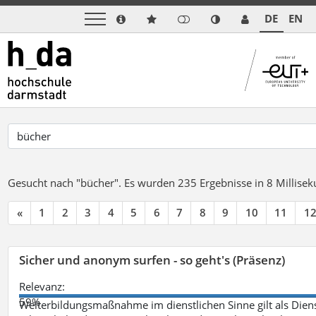
DE
EN
Gesucht nach "bücher".
Es wurden 235 Ergebnisse in 8 Millise
«
1
2
3
4
5
6
7
8
9
10
11
1
Sicher und anonym surfen - so geht's (Präsenz)
Relevanz:
59%
Weiterbildungsmaßnahme im dienstlichen Sinne gilt als Dien