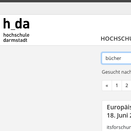
HOCHSCH
Gesucht nach
«
1
2
Europäis
18. Juni
itsforschu