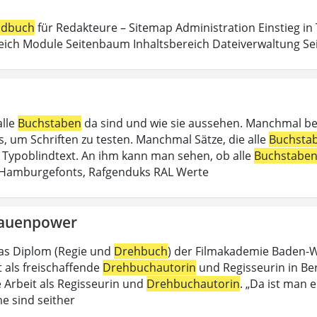
dbuch
für Redakteure – Sitemap Administration Einstieg in
eich Module Seitenbaum Inhaltsbereich Dateiverwaltung Sei
alle
Buchstaben
da sind und wie sie aussehen. Manchmal b
, um Schriften zu testen. Manchmal Sätze, die alle
Buchsta
in Typoblindtext. An ihm kann man sehen, ob alle
Buchstabe
 Hamburgefonts, Rafgenduks RAL Werte
rauenpower
as Diplom (Regie und
Drehbuch
) der Filmakademie Baden-Wü
t als freischaffende
Drehbuchautorin
und Regisseurin in Berli
e Arbeit als Regisseurin und
Drehbuchautorin
. „Da ist man e
e sind seither