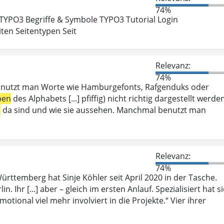
74%
 TYPO3 Begriffe & Symbole TYPO3 Tutorial Login
ten Seitentypen Seit
Relevanz:
74%
enutzt man Worte wie Hamburgefonts, Rafgenduks oder
ben
des Alphabets [...] pfiffig) nicht richtig dargestellt werde
n
da sind und wie sie aussehen. Manchmal benutzt man
Relevanz:
74%
rttemberg hat Sinje Köhler seit April 2020 in der Tasche.
n. Ihr [...] aber – gleich im ersten Anlauf. Spezialisiert hat s
motional viel mehr involviert in die Projekte.“ Vier ihrer