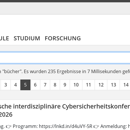
ULE
STUDIUM
FORSCHUNG
 "bücher".
Es wurden 235 Ergebnisse in 7 Millisekunden ge
3
4
5
6
7
8
9
10
11
12
13
14
che interdisziplinäre Cybersicherheitskonfe
 2026
ng. 👉 Programm: https://lnkd.in/d4uVY-5R 👉 Anmeldung: h