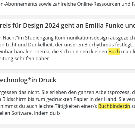
ten-Abonnements sowie zahlreiche Online-Ressourcen und 
eis für Design 2024 geht an Emilia Funke un
r Nacht“im Studiengang Kommunikationsdesign ausgezeichn
n Licht und Dunkelheit, der unseren Biorhythmus festlegt. D
inbar banalen Thema, die sich in einem kleinen
Buch
manife
eitung sehr fein daher
echnolog*in Druck
rgessen das nicht. Sie erleben den ganzen Arbeitsprozess, d
 Bildschirm bis zum gedruckten Papier in der Hand. Sie ver
nimmst du auch leichte Tätigkeiten einer/s
Buchbinder:in
so
ellen Software. Indem du b