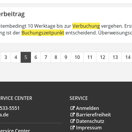
rbeitrag
tembedingt 10 Werktage bis zur
Verbuchung
vergehen. Erst
ng ist der
Buchungszeitpunkt
entscheidend. Überweisungsd
3
4
5
6
7
8
9
10
11
12
13
14
RVICE CENTER
SERVICE
.533-5551
Anmelden
a
.
de
Barrierefreiheit
Datenschutz
Impressum
ervice Center