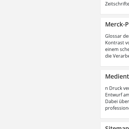
Zeitschrif
Merck-Pr
Glossar de
Kontrast vo
einem sche
die Verarb
Medient
n Druck ve
Entwurf am
Dabei über
profession
Sitemap