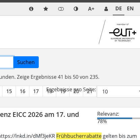
DE
EN
A+
Suchen
funden.
Zeige Ergebnisse 41 bis 50 von 235.
Ergebnisse pro Seite:
15
16
17
18
19
20
21
22
23
24
renz EICC 2026 am 17. und
Relevanz:
78%
ttps://lnkd.in/dMf3jeKR
Frühbucherrabatte
gelten bis zum