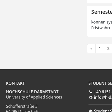
Semeste
können sys
Fristwahru
«
1
2
KONTAKT
STUDENT SE
HOCHSCHULE DARMSTADT
+49.6151
University of Applied Sciences
info@h-d
Schöfferstraße 3
Student S
64295 Darmstadt