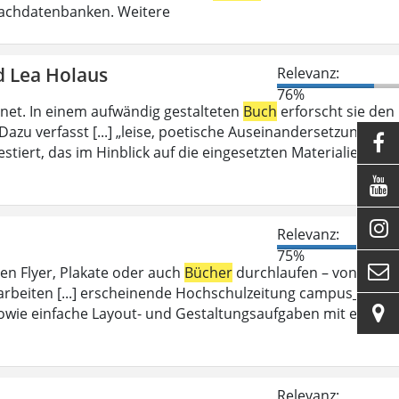
Fachdatenbanken. Weitere
d Lea Holaus
Relevanz:
76%
et. In einem aufwändig gestalteten
Buch
erforscht sie den
azu verfasst [...] „leise, poetische Auseinandersetzung mit

stiert, das im Hinblick auf die eingesetzten Materialien und


Relevanz:
75%

en Flyer, Plakate oder auch
Bücher
durchlaufen – von dem
arbeiten [...] erscheinende Hochschulzeitung campus_d.

wie einfache Layout- und Gestaltungsaufgaben mit einer
Relevanz: