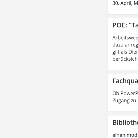
30. April, 
POE: "Ta
Arbeitswei
dazu anreg
gilt als D
berücksicht
Fachqua
Ob PowerPo
Zugang zu 
Biblioth
einen mode