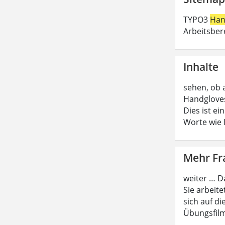
TYPO3
Han
Arbeitsber
Inhalte
sehen, ob 
Handgloves
Dies ist e
Worte wie
Mehr F
weiter … D
Sie arbeite
sich auf di
Übungsfilm