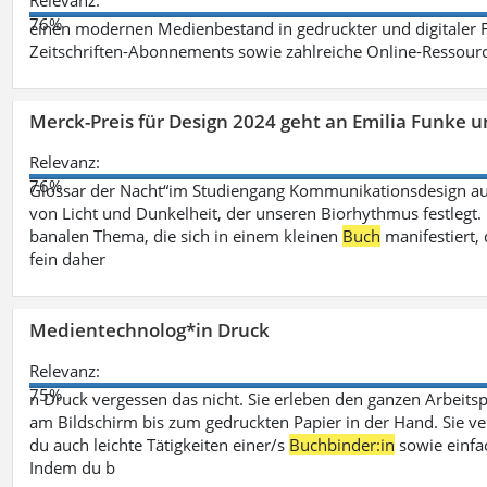
Relevanz:
76%
einen modernen Medienbestand in gedruckter und digitaler
Zeitschriften-Abonnements sowie zahlreiche Online-Ressou
Merck-Preis für Design 2024 geht an Emilia Funke 
Relevanz:
76%
Glossar der Nacht“im Studiengang Kommunikationsdesign aus
von Licht und Dunkelheit, der unseren Biorhythmus festlegt. 
banalen Thema, die sich in einem kleinen
Buch
manifestiert, 
fein daher
Medientechnolog*in Druck
Relevanz:
75%
n Druck vergessen das nicht. Sie erleben den ganzen Arbeitsp
am Bildschirm bis zum gedruckten Papier in der Hand. Sie v
du auch leichte Tätigkeiten einer/s
Buchbinder:in
sowie einfa
Indem du b