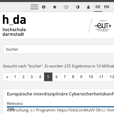
DE
EN
Gesucht nach "bücher".
Es wurden 235 Ergebnisse in 10 Milli
«
1
2
3
4
5
6
7
8
9
10
11
1
Europäische interdisziplinäre Cybersicherheitskonf
Relevanz:
78%
itsforschung. 👉 Programm: https://lnkd.in/d4uVY-5R 👉 An