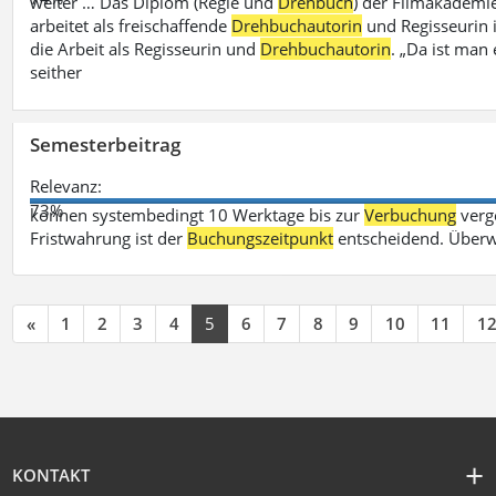
weiter … Das Diplom (Regie und
Drehbuch
) der Filmakademie
arbeitet als freischaffende
Drehbuchautorin
und Regisseurin in
die Arbeit als Regisseurin und
Drehbuchautorin
. „Da ist man 
seither
Semesterbeitrag
Relevanz:
73%
können systembedingt 10 Werktage bis zur
Verbuchung
verge
Fristwahrung ist der
Buchungszeitpunkt
entscheidend. Überw
«
1
2
3
4
5
6
7
8
9
10
11
1
KONTAKT