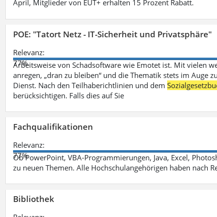
April, Mitglieder von EUT+ erhalten 15 Prozent Rabatt.
POE: "Tatort Netz - IT-Sicherheit und Privatsphäre"
Relevanz:
77%
Arbeitsweise von Schadsoftware wie Emotet ist. Mit vielen w
anregen, „dran zu bleiben“ und die Thematik stets im Auge zu
Dienst. Nach den Teilhaberichtlinien und dem
Sozialgesetzbu
berücksichtigen. Falls dies auf Sie
Fachqualifikationen
Relevanz:
77%
Ob PowerPoint, VBA-Programmierungen, Java, Excel, Photosh
zu neuen Themen. Alle Hochschulangehörigen haben nach Re
Bibliothek