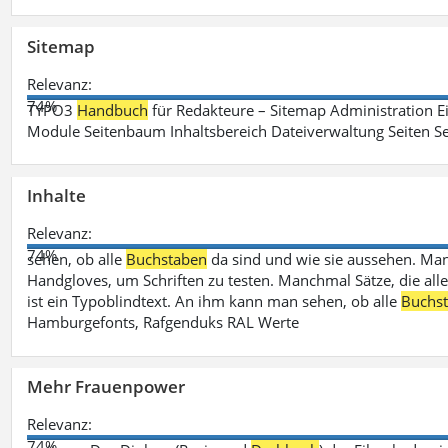
Sitemap
Relevanz:
74%
TYPO3
Handbuch
für Redakteure – Sitemap Administration Ei
Module Seitenbaum Inhaltsbereich Dateiverwaltung Seiten Se
Inhalte
Relevanz:
74%
sehen, ob alle
Buchstaben
da sind und wie sie aussehen. M
Handgloves, um Schriften zu testen. Manchmal Sätze, die all
ist ein Typoblindtext. An ihm kann man sehen, ob alle
Buchs
Hamburgefonts, Rafgenduks RAL Werte
Mehr Frauenpower
Relevanz:
74%