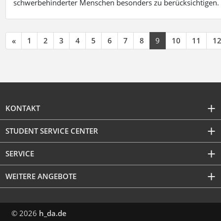
schwerbehinderter Menschen besonders zu berücksichtigen. Fa
«
1
2
3
4
5
6
7
8
9
10
11
1
KONTAKT
STUDENT SERVICE CENTER
SERVICE
WEITERE ANGEBOTE
© 2026
h_da.de