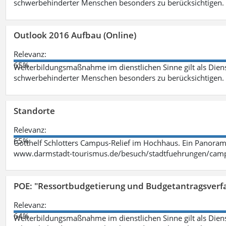
schwerbehinderter Menschen besonders zu berücksichtigen. Fa
Outlook 2016 Aufbau (Online)
Relevanz:
65%
Weiterbildungsmaßnahme im dienstlichen Sinne gilt als Dien
schwerbehinderter Menschen besonders zu berücksichtigen. Fa
Standorte
Relevanz:
65%
Gotthelf Schlotters Campus-Relief im Hochhaus. Ein Panorama
www.darmstadt-tourismus.de/besuch/stadtfuehrungen/cam
POE: "Ressortbudgetierung und Budgetantragsverf
Relevanz:
64%
Weiterbildungsmaßnahme im dienstlichen Sinne gilt als Dien