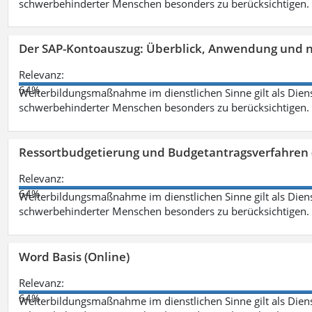
schwerbehinderter Menschen besonders zu berücksichtigen. Fa
Der SAP-Kontoauszug: Überblick, Anwendung und nü
Relevanz:
64%
Weiterbildungsmaßnahme im dienstlichen Sinne gilt als Dien
schwerbehinderter Menschen besonders zu berücksichtigen. Fa
Ressortbudgetierung und Budgetantragsverfahren 
Relevanz:
64%
Weiterbildungsmaßnahme im dienstlichen Sinne gilt als Dien
schwerbehinderter Menschen besonders zu berücksichtigen. Fa
Word Basis (Online)
Relevanz:
64%
Weiterbildungsmaßnahme im dienstlichen Sinne gilt als Dien