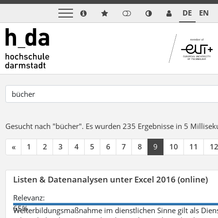
DE
EN
Gesucht nach "bücher".
Es wurden 235 Ergebnisse in 5 Millise
«
1
2
3
4
5
6
7
8
9
10
11
1
Listen & Datenanalysen unter Excel 2016 (online)
Relevanz:
65%
Weiterbildungsmaßnahme im dienstlichen Sinne gilt als Dien