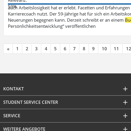
59%
auch Arbeitslosigkeit hat er erlebt. Facetten und Erfahrungen
Karrierecoach nutzt. Der 59-Jährige hat für sich ein Arbeitsk
Neuerungen begegnen kann. Derzeit schreibt er an einem
Bu
Persönlichkeitsentwicklung“ veröffentlichen
«
1
2
3
4
5
6
7
8
9
10
11
1
KONTAKT
STUDENT SERVICE CENTER
SERVICE
WEITERE ANGEBOTE