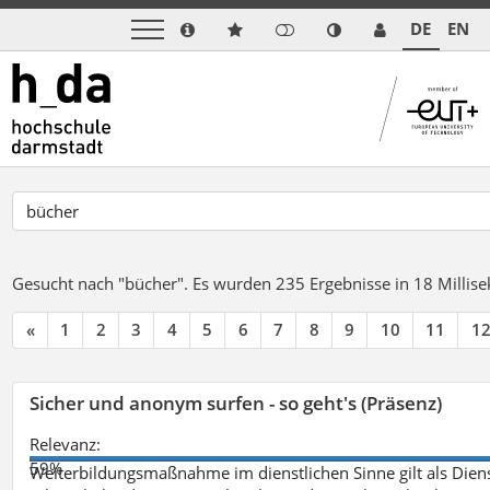
DE
EN
Gesucht nach "bücher".
Es wurden 235 Ergebnisse in 18 Milli
«
1
2
3
4
5
6
7
8
9
10
11
1
Sicher und anonym surfen - so geht's (Präsenz)
Relevanz:
59%
Weiterbildungsmaßnahme im dienstlichen Sinne gilt als Dien