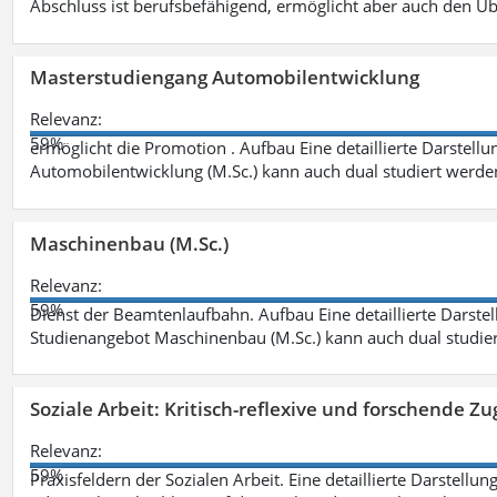
Abschluss ist berufsbefähigend, ermöglicht aber auch den Ü
Masterstudiengang Automobilentwicklung
Relevanz:
59%
ermöglicht die Promotion . Aufbau Eine detaillierte Darstellu
Automobilentwicklung (M.Sc.) kann auch dual studiert werde
Maschinenbau (M.Sc.)
Relevanz:
59%
Dienst der Beamtenlaufbahn. Aufbau Eine detaillierte Darstel
Studienangebot Maschinenbau (M.Sc.) kann auch dual studie
Soziale Arbeit: Kritisch-reflexive und forschende Zu
Relevanz:
59%
Praxisfeldern der Sozialen Arbeit. Eine detaillierte Darstellu