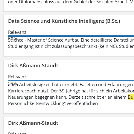
oder Diplomabschluss auf dem Gebiet der Sozialen Arbeit. M
Data Science und Künstliche Intelligenz (B.Sc.)
Relevanz:
59%
Science - Master of Science Aufbau Eine detaillierte Darstell
Studiengang ist nicht zulassungsbeschränkt (kein NC). Studie
Dirk Aßmann-Staudt
Relevanz:
59%
auch Arbeitslosigkeit hat er erlebt. Facetten und Erfahrungen
Karrierecoach nutzt. Der 59-Jährige hat für sich ein Arbeitsk
Neuerungen begegnen kann. Derzeit schreibt er an einem
Bu
Persönlichkeitsentwicklung“ veröffentlichen
Dirk Aßmann-Staudt
Relevanz: