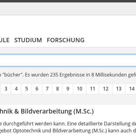
ULE
STUDIUM
FORSCHUNG
 "bücher".
Es wurden 235 Ergebnisse in 8 Millisekunden ge
3
4
5
6
7
8
9
10
11
12
13
14
nik & Bildverarbeitung (M.Sc.)
 durchgeführt werden kann. Eine detaillierte Darstellung d
ebot Optotechnik und Bildverarbeitung (M.Sc.) kann auch d