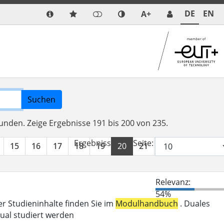
DE
EN
A+
Suchen
funden.
Zeige Ergebnisse 191 bis 200 von 235.
Ergebnisse pro Seite:
15
16
17
18
19
20
21
22
23
24
Relevanz:
54%
er Studieninhalte finden Sie im
Modulhandbuch
. Duales
ual studiert werden