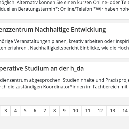
öglich. Alternativ können Sie einen kurzen Online- oder T
viduellen Beratungstermin*: Online/Telefon *Wir haben hoh
nzzentrum Nachhaltige Entwicklung
örige Veranstaltungen planen, kreativ arbeiten oder insp
ten erfahren . Nachhaltigkeitsbericht Einblicke, wie die Ho
perative Studium an der h_da
dienzentrum abgesprochen. Studieninhalte und Praxisproje
ch die zuständigen Koordinator*innen im Fachbereich mit
3
4
5
6
7
8
9
10
11
12
13
14