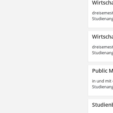
Wirtscha
dreisemest
Studienang
Wirtscha
dreisemest
Studienang
Public 
in und mit 
Studienang
Studien