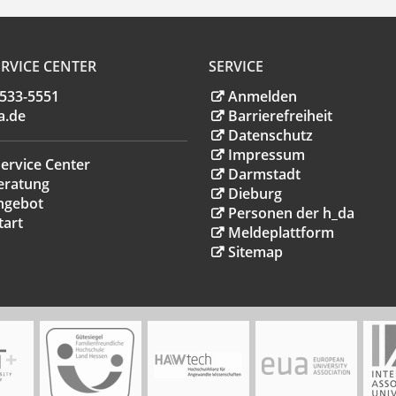
RVICE CENTER
SERVICE
.533-5551
Anmelden
a
.
de
Barrierefreiheit
Datenschutz
Impressum
ervice Center
Darmstadt
eratung
Dieburg
ngebot
Personen der h_da
tart
Meldeplattform
Sitemap