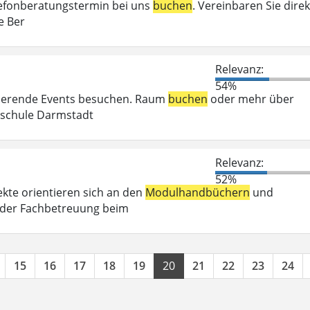
elefonberatungstermin bei uns
buchen
. Vereinbaren Sie direk
e Ber
Relevanz:
54%
irierende Events besuchen. Raum
buchen
oder mehr über
chschule Darmstadt
Relevanz:
52%
kte orientieren sich an den
Modulhandbüchern
und
 der Fachbetreuung beim
15
16
17
18
19
20
21
22
23
24