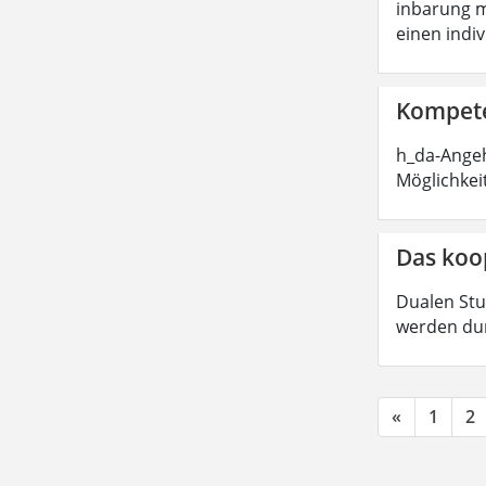
inbarung m
einen indi
Kompete
h_da-Angeh
Möglichkei
Das koo
Dualen Stu
werden dur
«
1
2