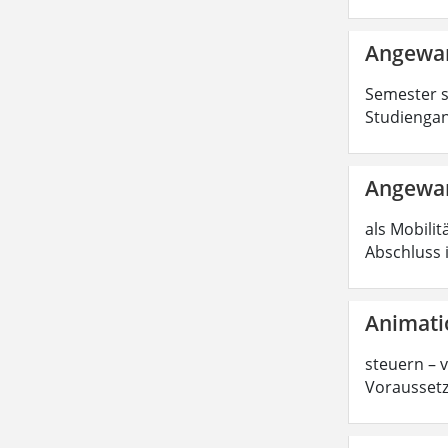
Angewan
Semester s
Studiengan
Angewan
als Mobilit
Abschluss 
Animati
steuern – 
Voraussetz