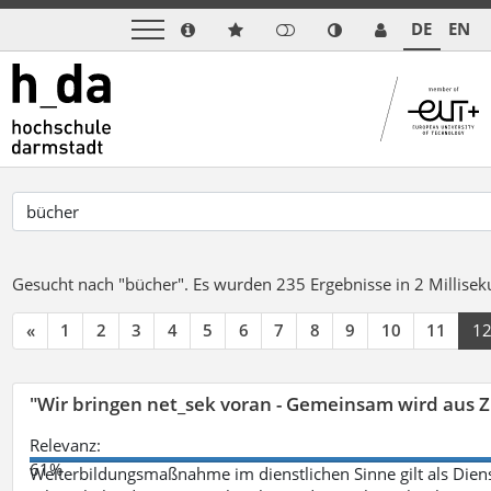
DE
EN
Gesucht nach "bücher".
Es wurden 235 Ergebnisse in 2 Millise
«
1
2
3
4
5
6
7
8
9
10
11
1
"Wir bringen net_sek voran - Gemeinsam wird aus
Relevanz:
61%
Weiterbildungsmaßnahme im dienstlichen Sinne gilt als Dien