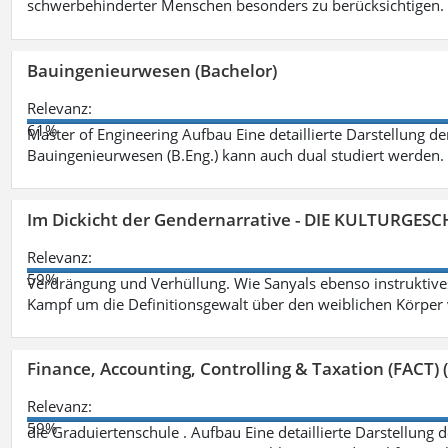
schwerbehinderter Menschen besonders zu berücksichtigen. Fa
Bauingenieurwesen (Bachelor)
Relevanz:
61%
Master of Engineering Aufbau Eine detaillierte Darstellung de
Bauingenieurwesen (B.Eng.) kann auch dual studiert werden.
Im Dickicht der Gendernarrative - DIE KULTURGES
Relevanz:
59%
Verdrängung und Verhüllung. Wie Sanyals ebenso instruktiv
Kampf um die Definitionsgewalt über den weiblichen Körper
Finance, Accounting, Controlling & Taxation (FACT) (
Relevanz:
59%
die Graduiertenschule . Aufbau Eine detaillierte Darstellung 