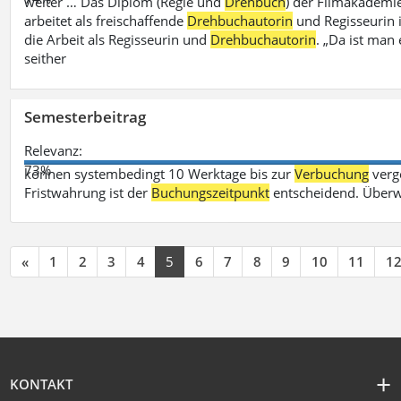
weiter … Das Diplom (Regie und
Drehbuch
) der Filmakademie
arbeitet als freischaffende
Drehbuchautorin
und Regisseurin in
die Arbeit als Regisseurin und
Drehbuchautorin
. „Da ist man 
seither
Semesterbeitrag
Relevanz:
73%
können systembedingt 10 Werktage bis zur
Verbuchung
verge
Fristwahrung ist der
Buchungszeitpunkt
entscheidend. Überw
«
1
2
3
4
5
6
7
8
9
10
11
1
KONTAKT