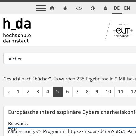
DE
EN
Gesucht nach "bücher".
Es wurden 235 Ergebnisse in 9 Millise
«
1
2
3
4
5
6
7
8
9
10
11
1
Europäische interdisziplinäre Cybersicherheitskonf
Relevanz:
78%
itsforschung. 👉 Programm: https://lnkd.in/d4uVY-5R 👉 An