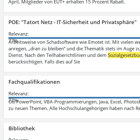
April, Mitglieder von EUT+ erhalten 15 Prozent Rabatt.
POE: "Tatort Netz - IT-Sicherheit und Privatsphäre"
Relevanz:
77%
Arbeitsweise von Schadsoftware wie Emotet ist. Mit vielen w
anregen, „dran zu bleiben“ und die Thematik stets im Auge zu
Dienst. Nach den Teilhaberichtlinien und dem
Sozialgesetzbu
berücksichtigen. Falls dies auf Sie
Fachqualifikationen
Relevanz:
77%
Ob PowerPoint, VBA-Programmierungen, Java, Excel, Photosh
zu neuen Themen. Alle Hochschulangehörigen haben nach Re
Bibliothek