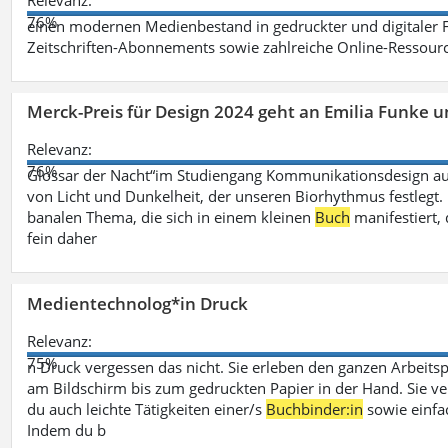
Relevanz:
76%
einen modernen Medienbestand in gedruckter und digitaler
Zeitschriften-Abonnements sowie zahlreiche Online-Ressou
Merck-Preis für Design 2024 geht an Emilia Funke 
Relevanz:
76%
Glossar der Nacht“im Studiengang Kommunikationsdesign aus
von Licht und Dunkelheit, der unseren Biorhythmus festlegt. 
banalen Thema, die sich in einem kleinen
Buch
manifestiert, 
fein daher
Medientechnolog*in Druck
Relevanz:
75%
n Druck vergessen das nicht. Sie erleben den ganzen Arbeitsp
am Bildschirm bis zum gedruckten Papier in der Hand. Sie v
du auch leichte Tätigkeiten einer/s
Buchbinder:in
sowie einfa
Indem du b