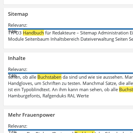
Sitemap
Relevanz:
74%
TYPO3
Handbuch
für Redakteure – Sitemap Administration Ei
Module Seitenbaum Inhaltsbereich Dateiverwaltung Seiten Se
Inhalte
Relevanz:
74%
sehen, ob alle
Buchstaben
da sind und wie sie aussehen. M
Handgloves, um Schriften zu testen. Manchmal Sätze, die all
ist ein Typoblindtext. An ihm kann man sehen, ob alle
Buchs
Hamburgefonts, Rafgenduks RAL Werte
Mehr Frauenpower
Relevanz:
74%