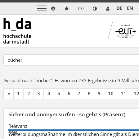
DE
EN
Gesucht nach "bücher".
Es wurden 235 Ergebnisse in 9 Millise
«
1
2
3
4
5
6
7
8
9
10
11
1
Sicher und anonym surfen - so geht's (Präsenz)
Relevanz:
59%
Weiterbildungsmaßnahme im dienstlichen Sinne gilt als Dien