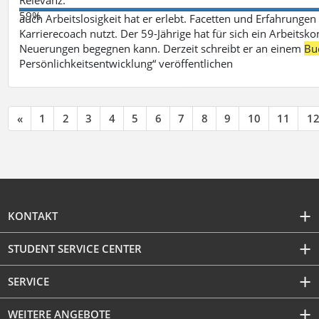
59%
auch Arbeitslosigkeit hat er erlebt. Facetten und Erfahrungen
Karrierecoach nutzt. Der 59-Jährige hat für sich ein Arbeitsk
Neuerungen begegnen kann. Derzeit schreibt er an einem
Bu
Persönlichkeitsentwicklung“ veröffentlichen
«
1
2
3
4
5
6
7
8
9
10
11
1
KONTAKT
STUDENT SERVICE CENTER
SERVICE
WEITERE ANGEBOTE