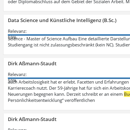
oder Diplomabschluss auf dem Gebiet der Sozialen Arbeit. M
Data Science und Künstliche Intelligenz (B.Sc.)
Relevanz:
59%
Science - Master of Science Aufbau Eine detaillierte Darstell
Studiengang ist nicht zulassungsbeschränkt (kein NC). Studie
Dirk Aßmann-Staudt
Relevanz:
59%
auch Arbeitslosigkeit hat er erlebt. Facetten und Erfahrungen
Karrierecoach nutzt. Der 59-Jährige hat für sich ein Arbeitsk
Neuerungen begegnen kann. Derzeit schreibt er an einem
Bu
Persönlichkeitsentwicklung“ veröffentlichen
Dirk Aßmann-Staudt
Relevanz: