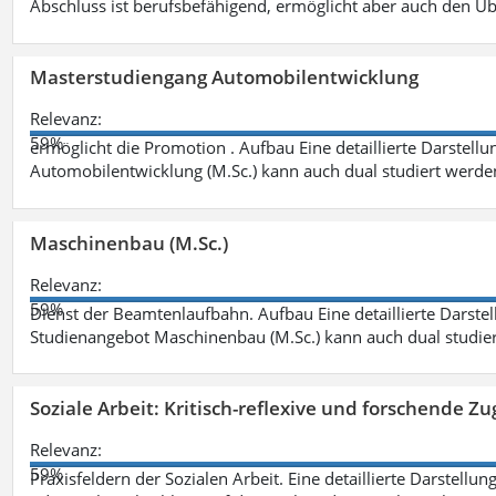
Abschluss ist berufsbefähigend, ermöglicht aber auch den Ü
Masterstudiengang Automobilentwicklung
Relevanz:
59%
ermöglicht die Promotion . Aufbau Eine detaillierte Darstellu
Automobilentwicklung (M.Sc.) kann auch dual studiert werde
Maschinenbau (M.Sc.)
Relevanz:
59%
Dienst der Beamtenlaufbahn. Aufbau Eine detaillierte Darstel
Studienangebot Maschinenbau (M.Sc.) kann auch dual studie
Soziale Arbeit: Kritisch-reflexive und forschende Zu
Relevanz:
59%
Praxisfeldern der Sozialen Arbeit. Eine detaillierte Darstellu