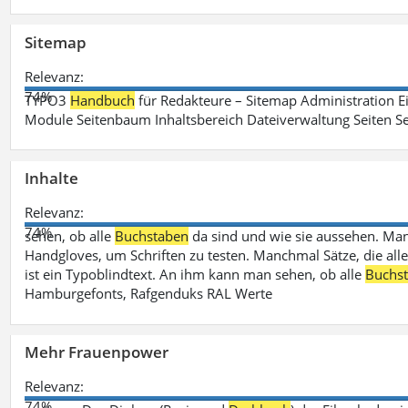
Sitemap
Relevanz:
74%
TYPO3
Handbuch
für Redakteure – Sitemap Administration Ei
Module Seitenbaum Inhaltsbereich Dateiverwaltung Seiten Se
Inhalte
Relevanz:
74%
sehen, ob alle
Buchstaben
da sind und wie sie aussehen. M
Handgloves, um Schriften zu testen. Manchmal Sätze, die all
ist ein Typoblindtext. An ihm kann man sehen, ob alle
Buchs
Hamburgefonts, Rafgenduks RAL Werte
Mehr Frauenpower
Relevanz:
74%