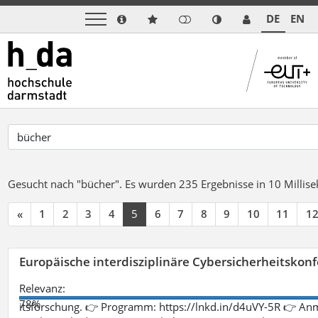
DE
EN
Gesucht nach "bücher".
Es wurden 235 Ergebnisse in 10 Milli
«
1
2
3
4
5
6
7
8
9
10
11
1
Europäische interdisziplinäre Cybersicherheitskonf
Relevanz:
78%
itsforschung. 👉 Programm: https://lnkd.in/d4uVY-5R 👉 An