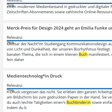
Relevanz:
76%
einen modernen Medienbestand in gedruckter und digitaler
Zeitschriften-Abonnements sowie zahlreiche Online-Ressou
Merck-Preis für Design 2024 geht an Emilia Funke 
Relevanz:
76%
Glossar der Nacht“im Studiengang Kommunikationsdesign aus
von Licht und Dunkelheit, der unseren Biorhythmus festlegt. 
banalen Thema, die sich in einem kleinen
Buch
manifestiert, 
fein daher
Medientechnolog*in Druck
Relevanz:
75%
n Druck vergessen das nicht. Sie erleben den ganzen Arbeitsp
am Bildschirm bis zum gedruckten Papier in der Hand. Sie v
du auch leichte Tätigkeiten einer/s
Buchbinder:in
sowie einfa
Indem du b