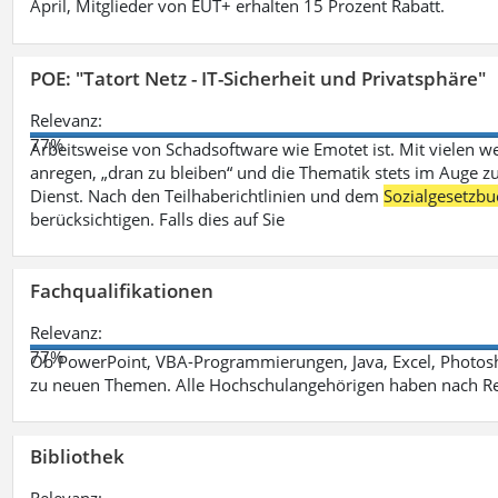
April, Mitglieder von EUT+ erhalten 15 Prozent Rabatt.
POE: "Tatort Netz - IT-Sicherheit und Privatsphäre"
Relevanz:
77%
Arbeitsweise von Schadsoftware wie Emotet ist. Mit vielen w
anregen, „dran zu bleiben“ und die Thematik stets im Auge zu
Dienst. Nach den Teilhaberichtlinien und dem
Sozialgesetzbu
berücksichtigen. Falls dies auf Sie
Fachqualifikationen
Relevanz:
77%
Ob PowerPoint, VBA-Programmierungen, Java, Excel, Photosh
zu neuen Themen. Alle Hochschulangehörigen haben nach Re
Bibliothek