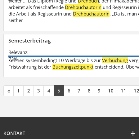
weiter … Das Diplom (Regie und
Drehbuch
) der Filmakademie
arbeitet als freischaffende
Drehbuchautorin
und Regisseurin in
die Arbeit als Regisseurin und
Drehbuchautorin
. „Da ist man 
seither
Semesterbeitrag
Relevanz:
73%
können systembedingt 10 Werktage bis zur
Verbuchung
verge
Fristwahrung ist der
Buchungszeitpunkt
entscheidend. Überw
«
1
2
3
4
5
6
7
8
9
10
11
1
KONTAKT