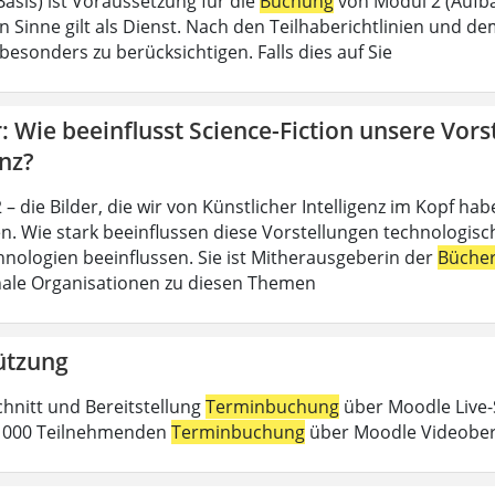
Basis) ist Voraussetzung für die
Buchung
von Modul 2 (Aufba
n Sinne gilt als Dienst. Nach den Teilhaberichtlinien und d
esonders zu berücksichtigen. Falls dies auf Sie
 Wie beeinflusst Science-Fiction unsere Vors
enz?
– die Bilder, die wir von Künstlicher Intelligenz im Kopf h
n. Wie stark beeinflussen diese Vorstellungen technologische
nologien beeinflussen. Sie ist Mitherausgeberin der
Büche
nale Organisationen zu diesen Themen
ützung
chnitt und Bereitstellung
Terminbuchung
über Moodle Live-
 1000 Teilnehmenden
Terminbuchung
über Moodle Videober