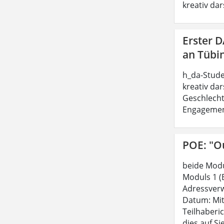
kreativ dar
Erster 
an Tübi
h_da-Stude
kreativ dar
Geschlecht
Engagement 
POE: "Ou
beide Modu
Moduls 1 (
Adressverw
Datum: Mit
Teilhaberi
dies auf Si