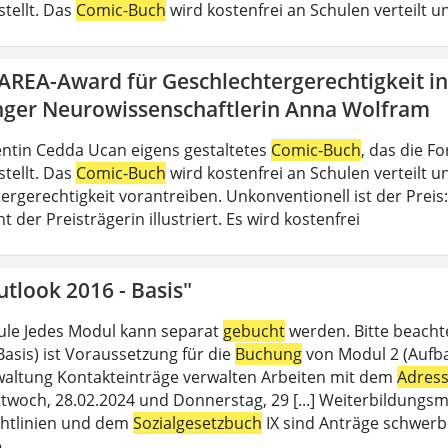
stellt. Das
Comic-Buch
wird kostenfrei an Schulen verteilt un
DAREA-Award für Geschlechtergerechtigkeit i
nger Neurowissenschaftlerin Anna Wolfram
ntin Cedda Ucan eigens gestaltetes
Comic-Buch
, das die 
stellt. Das
Comic-Buch
wird kostenfrei an Schulen verteilt un
ergerechtigkeit vorantreiben. Unkonventionell ist der Preis
der Preisträgerin illustriert. Es wird kostenfrei
tlook 2016 - Basis"
le Jedes Modul kann separat
gebucht
werden. Bitte beacht
Basis) ist Voraussetzung für die
Buchung
von Modul 2 (Aufbau
altung Kontakteinträge verwalten Arbeiten mit dem
Adres
twoch, 28.02.2024 und Donnerstag, 29 [...] Weiterbildungsm
chtlinien und dem
Sozialgesetzbuch
IX sind Anträge schwerb
e