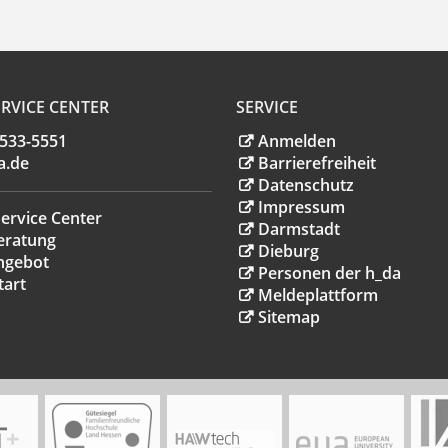
RVICE CENTER
SERVICE
.533-5551
Anmelden
a
.
de
Barrierefreiheit
Datenschutz
Impressum
ervice Center
Darmstadt
eratung
Dieburg
ngebot
Personen der h_da
tart
Meldeplattform
Sitemap