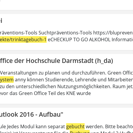
i
räventions-Tools Suchtpräventions-Tools https://blupreven
jekte/trinktagebuch-1
eCHECKUP TO GO ALKOHOL Information
ffice der Hochschule Darmstadt (h_da)
Veranstaltungen zu planen und durchzuführen. Green Offi
ystem
anny können Studierende, Lehrende und Mitarbeitend
u den unterschiedlichen Nutzungsmöglichkeiten. Raum jet
evor das Green Office Teil des KNE wurde
utlook 2016 - Aufbau"
le Jedes Modul kann separat
gebucht
werden. Bitte beacht