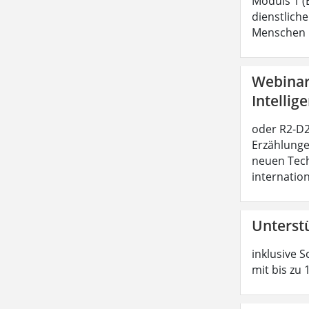
Moduls 1 (
dienstliche
Menschen b
Webinar:
Intellig
oder R2-D2 
Erzählunge
neuen Tech
internatio
Unterst
inklusive S
mit bis zu