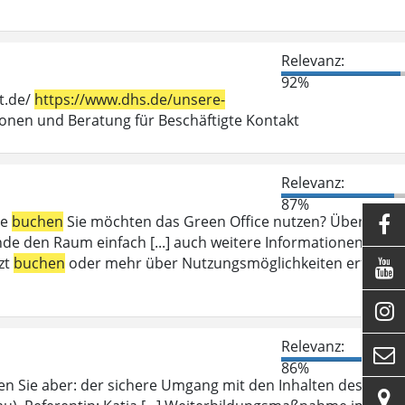
Relevanz:
92%
t.de/
https://www.dhs.de/unsere-
en und Beratung für Beschäftigte Kontakt
Relevanz:
87%
ce
buchen
Sie möchten das Green Office nutzen? Über das

e den Raum einfach [...] auch weitere Informationen zum
zt
buchen
oder mehr über Nutzungsmöglichkeiten erfahren


Relevanz:

86%
en Sie aber: der sichere Umgang mit den Inhalten des
