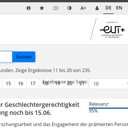
DE
EN
A+
Suchen
funden.
Zeige Ergebnisse 11 bis 20 von 235.
Ergebnisse pro Seite:
15
16
17
18
19
20
21
22
23
24
r Geschlechtergerechtigkeit
Relevanz:
95%
g noch bis 15.06.
Forschungsarbeit und das Engagement der prämierten Perso