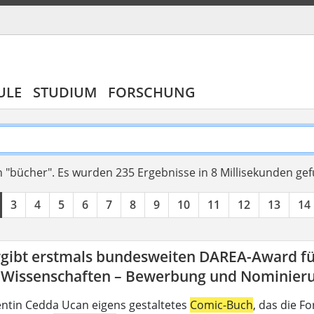
ULE
STUDIUM
FORSCHUNG
 "bücher".
Es wurden 235 Ergebnisse in 8 Millisekunden ge
3
4
5
6
7
8
9
10
11
12
13
14
rgibt erstmals bundesweiten DAREA-Award fü
-Wissenschaften – Bewerbung und Nominierun
ntin Cedda Ucan eigens gestaltetes
Comic-Buch
, das die 