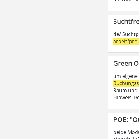
Suchtfre
de/ Suchtp
arbeit/pro
Green O
um eigene 
Buchungss
Raum und z
Hinweis: B
POE: "O
beide Modu