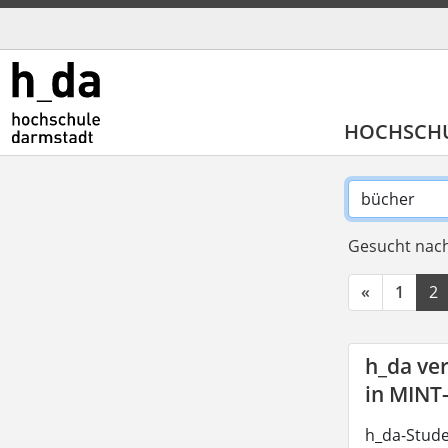
HOCHSCH
Gesucht nach
«
1
2
h_da ve
in MINT
h_da-Stude