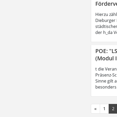
Förderv
Hierzu zäh
Dieburger 
städtische
der h_da V
POE: "L
(Modul I
t die Vera
Präsenz-Sc
Sinne gilt
besonders z
«
1
2