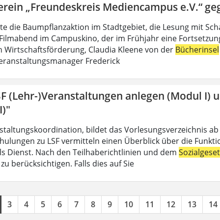
erein „Freundeskreis Mediencampus e.V.“ ge
lte die Baumpflanzaktion im Stadtgebiet, die Lesung mit Sch
Filmabend im Campuskino, der im Frühjahr eine Fortsetzung f
n Wirtschaftsförderung, Claudia Kleene von der
Bücherinsel
eranstaltungsmanager Frederick
SF (Lehr-)Veranstaltungen anlegen (Modul I) 
I)"
nstaltungskoordination, bildet das Vorlesungsverzeichnis ab
hulungen zu LSF vermitteln einen Überblick über die Funkt
 als Dienst. Nach den Teilhaberichtlinien und dem
Sozialgese
u berücksichtigen. Falls dies auf Sie
3
4
5
6
7
8
9
10
11
12
13
14