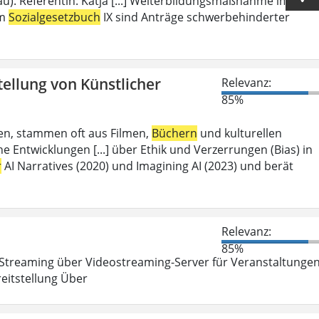
u). Referentin: Katja [...] Weiterbildungsmaßnahme im
em
Sozialgesetzbuch
IX sind Anträge schwerbehinderter
tellung von Künstlicher
Relevanz:
85%
aben, stammen oft aus Filmen,
Büchern
und kulturellen
 Entwicklungen [...] über Ethik und Verzerrungen (Bias) in
r
AI Narratives (2020) und Imagining AI (2023) und berät
Relevanz:
85%
Streaming über Videostreaming-Server für Veranstaltunge
eitstellung Über