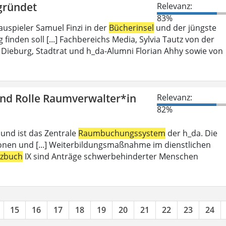
gründet
Relevanz:
83%
auspieler Samuel Finzi in der
Bücherinsel
und der jüngste
inden soll [...] Fachbereichs Media, Sylvia Tautz von der
Dieburg, Stadtrat und h_da-Alumni Florian Ahhy sowie von
und Rolle Raumverwalter*in
Relevanz:
82%
 und ist das Zentrale
Raumbuchungssystem
der h_da. Die
ionen und [...] Weiterbildungsmaßnahme im dienstlichen
tzbuch
IX sind Anträge schwerbehinderter Menschen
15
16
17
18
19
20
21
22
23
24