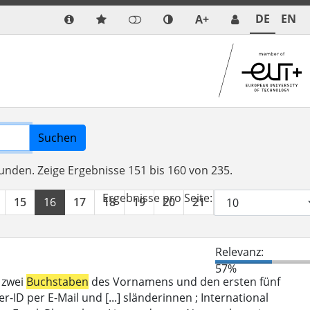
DE
EN
A+
Suchen
funden.
Zeige Ergebnisse 151 bis 160 von 235.
Ergebnisse pro Seite:
15
16
17
18
19
20
21
22
23
24
Relevanz:
57%
 zwei
Buchstaben
des Vornamens und den ersten fünf
D per E-Mail und [...] sländerinnen ; International