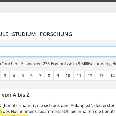
ULE
STUDIUM
FORSCHUNG
 "bücher".
Es wurden 235 Ergebnisse in 9 Millisekunden ge
3
4
5
6
7
8
9
10
11
12
13
14
von A bis Z
D (Benutzername) , die sich aus dem Anfang „st“, den ersten
n
des Nachnamens zusammensetzt. Sie erhalten die Benutzer-I