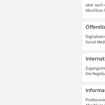
aber auch d
Abschluss 
Öffentli
Digitalisie
Social Med
Internat
Zugangsmög
Die Regelz
Informat
Professoren