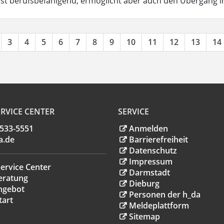
ist berufsbefähigend, ermöglicht aber auch den Übergang 
3
4
5
6
7
8
9
10
11
12
13
14
RVICE CENTER
SERVICE
.533-5551
Anmelden
a
.
de
Barrierefreiheit
Datenschutz
Impressum
ervice Center
Darmstadt
eratung
Dieburg
ngebot
Personen der h_da
tart
Meldeplattform
Sitemap