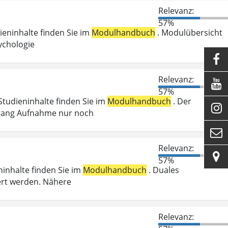
Relevanz:
57%
dieninhalte finden Sie im
Modulhandbuch
. Modulübersicht
ychologie

Relevanz:

57%
 Studieninhalte finden Sie im
Modulhandbuch
. Der

Zugang Aufnahme nur noch

Relevanz:

57%
ninhalte finden Sie im
Modulhandbuch
. Duales
ert werden. Nähere
Relevanz: