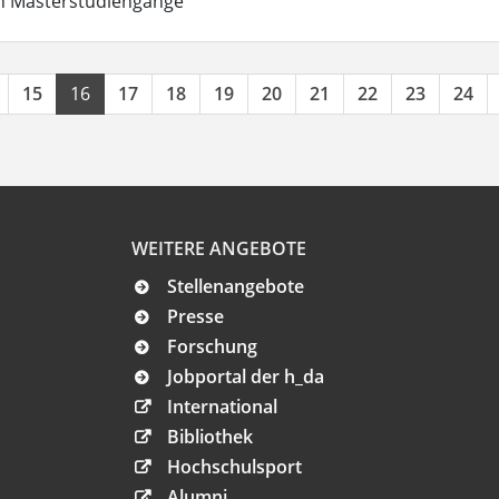
in Masterstudiengänge
15
16
17
18
19
20
21
22
23
24
WEITERE ANGEBOTE
Stellenangebote
Presse
Forschung
Jobportal der h_da
International
Bibliothek
Hochschulsport
Alumni