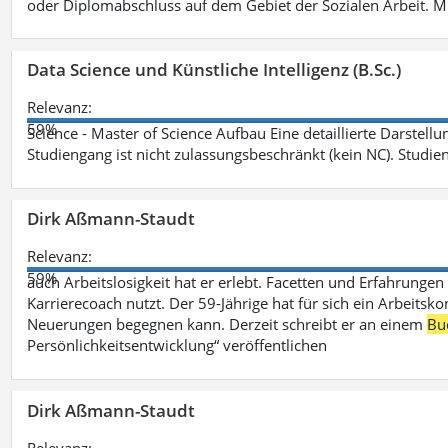
oder Diplomabschluss auf dem Gebiet der Sozialen Arbeit. M
Data Science und Künstliche Intelligenz (B.Sc.)
Relevanz:
59%
Science - Master of Science Aufbau Eine detaillierte Darstell
Studiengang ist nicht zulassungsbeschränkt (kein NC). Studie
Dirk Aßmann-Staudt
Relevanz:
59%
auch Arbeitslosigkeit hat er erlebt. Facetten und Erfahrungen
Karrierecoach nutzt. Der 59-Jährige hat für sich ein Arbeitsk
Neuerungen begegnen kann. Derzeit schreibt er an einem
Bu
Persönlichkeitsentwicklung“ veröffentlichen
Dirk Aßmann-Staudt
Relevanz: