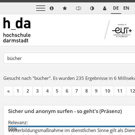
DE
EN
Gesucht nach "bücher".
Es wurden 235 Ergebnisse in 6 Millise
«
1
2
3
4
5
6
7
8
9
10
11
1
Sicher und anonym surfen - so geht's (Präsenz)
Relevanz:
59%
Weiterbildungsmaßnahme im dienstlichen Sinne gilt als Dien