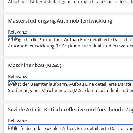
Abschluss ist berufsbefähigend, ermöglicht aber auch den Ü
Masterstudiengang Automobilentwicklung
Relevanz:
59%
ermöglicht die Promotion . Aufbau Eine detaillierte Darstellu
Automobilentwicklung (M.Sc.) kann auch dual studiert werde
Maschinenbau (M.Sc.)
Relevanz:
59%
Dienst der Beamtenlaufbahn. Aufbau Eine detaillierte Darstel
Studienangebot Maschinenbau (M.Sc.) kann auch dual studie
Soziale Arbeit: Kritisch-reflexive und forschende Zu
Relevanz:
59%
Praxisfeldern der Sozialen Arbeit. Eine detaillierte Darstellu