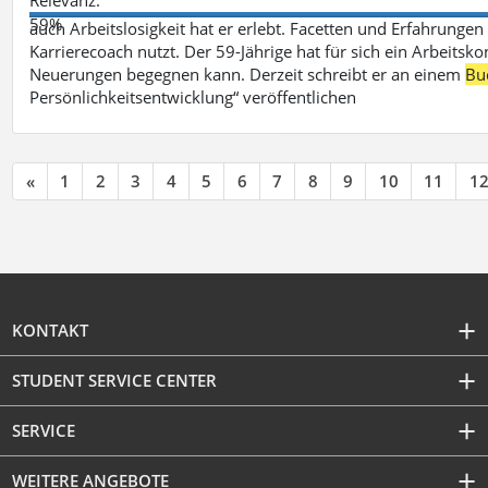
59%
auch Arbeitslosigkeit hat er erlebt. Facetten und Erfahrungen
Karrierecoach nutzt. Der 59-Jährige hat für sich ein Arbeitsk
Neuerungen begegnen kann. Derzeit schreibt er an einem
Bu
Persönlichkeitsentwicklung“ veröffentlichen
«
1
2
3
4
5
6
7
8
9
10
11
1
KONTAKT
STUDENT SERVICE CENTER
SERVICE
WEITERE ANGEBOTE