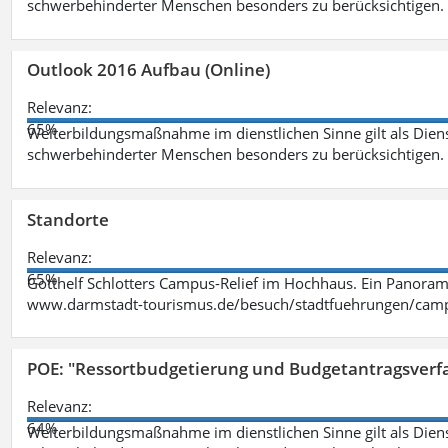
schwerbehinderter Menschen besonders zu berücksichtigen. Fa
Outlook 2016 Aufbau (Online)
Relevanz:
65%
Weiterbildungsmaßnahme im dienstlichen Sinne gilt als Dien
schwerbehinderter Menschen besonders zu berücksichtigen. Fa
Standorte
Relevanz:
65%
Gotthelf Schlotters Campus-Relief im Hochhaus. Ein Panorama
www.darmstadt-tourismus.de/besuch/stadtfuehrungen/cam
POE: "Ressortbudgetierung und Budgetantragsverf
Relevanz:
64%
Weiterbildungsmaßnahme im dienstlichen Sinne gilt als Dien