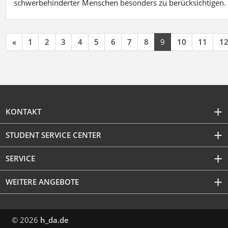
schwerbehinderter Menschen besonders zu berücksichtigen. Fa
«
1
2
3
4
5
6
7
8
9
10
11
1
KONTAKT
STUDENT SERVICE CENTER
SERVICE
WEITERE ANGEBOTE
© 2026
h_da.de