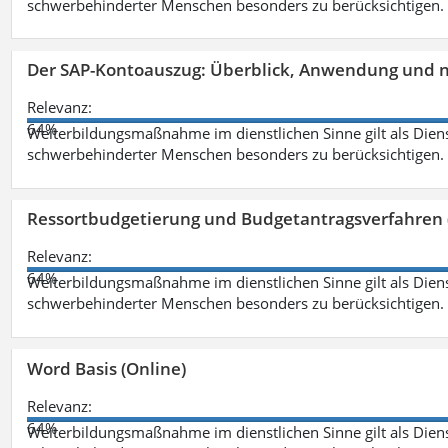
schwerbehinderter Menschen besonders zu berücksichtigen. Fa
Der SAP-Kontoauszug: Überblick, Anwendung und nü
Relevanz:
64%
Weiterbildungsmaßnahme im dienstlichen Sinne gilt als Dien
schwerbehinderter Menschen besonders zu berücksichtigen. Fa
Ressortbudgetierung und Budgetantragsverfahren 
Relevanz:
64%
Weiterbildungsmaßnahme im dienstlichen Sinne gilt als Dien
schwerbehinderter Menschen besonders zu berücksichtigen. Fa
Word Basis (Online)
Relevanz:
64%
Weiterbildungsmaßnahme im dienstlichen Sinne gilt als Dien