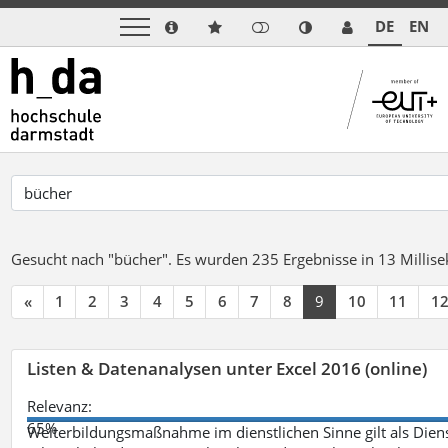
DE
EN
Gesucht nach "bücher".
Es wurden 235 Ergebnisse in 13 Milli
«
1
2
3
4
5
6
7
8
9
10
11
1
Listen & Datenanalysen unter Excel 2016 (online)
Relevanz:
65%
Weiterbildungsmaßnahme im dienstlichen Sinne gilt als Dien