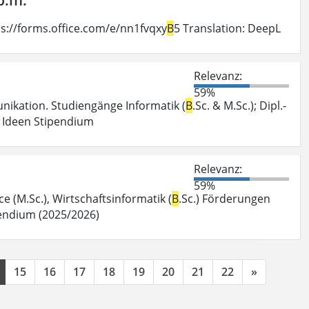
ps://forms.office.com/e/nn1fvqxy
B
5 Translation: DeepL
Relevanz:
59%
nikation. Studiengänge Informatik (
B
.Sc. & M.Sc.); Dipl.-
n Ideen Stipendium
Relevanz:
59%
e (M.Sc.), Wirtschaftsinformatik (
B
.Sc.) Förderungen
pendium (2025/2026)
15
16
17
18
19
20
21
22
»