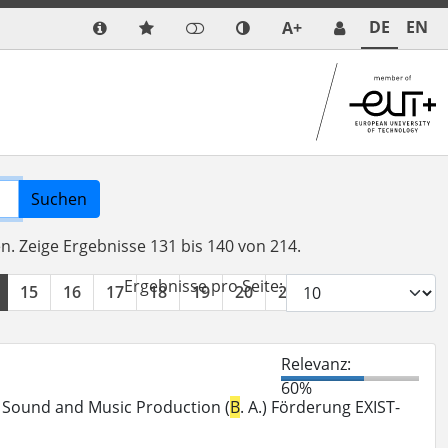
DE
EN
A+
Suchen
en.
Zeige Ergebnisse 131 bis 140 von 214.
Ergebnisse pro Seite:
15
16
17
18
19
20
21
22
»
Relevanz:
60%
ng Sound and Music Production (
B
. A.) Förderung EXIST-