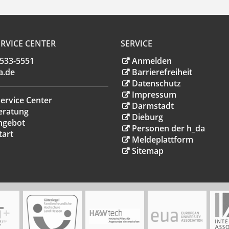
RVICE CENTER
SERVICE
.533-5551
Anmelden
a
.
de
Barrierefreiheit
Datenschutz
Impressum
ervice Center
Darmstadt
eratung
Dieburg
ngebot
Personen der h_da
tart
Meldeplattform
Sitemap