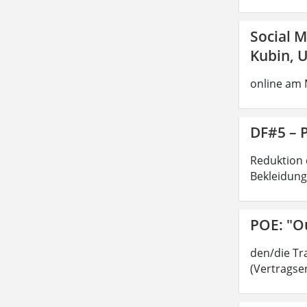
Social 
Kubin, U
online am 
DF#5 – 
Reduktion 
Bekleidung
POE: "Ou
den/die Tra
(Vertragser