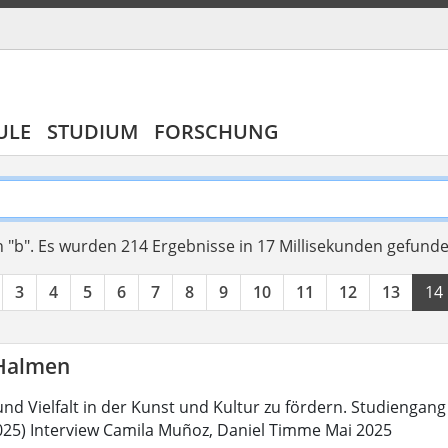
ULE
STUDIUM
FORSCHUNG
 "b".
Es wurden 214 Ergebnisse in 17 Millisekunden gefund
3
4
5
6
7
8
9
10
11
12
13
14
Halmen
 und Vielfalt in der Kunst und Kultur zu fördern. Studienga
5) Interview Camila Muñoz, Daniel Timme Mai 2025