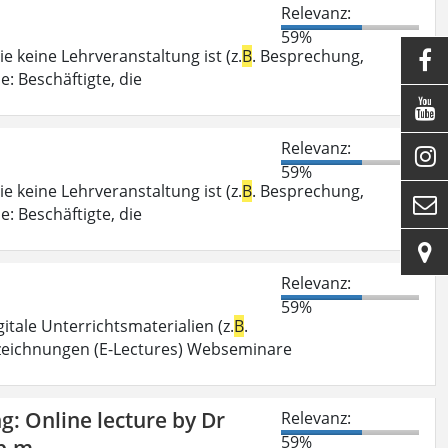
Relevanz:
59%
e keine Lehrveranstaltung ist (z.
B
. Besprechung,

: Beschäftigte, die

Relevanz:

59%
e keine Lehrveranstaltung ist (z.
B
. Besprechung,

: Beschäftigte, die

Relevanz:
59%
itale Unterrichtsmaterialien (z.
B
.
fzeichnungen (E-Lectures) Webseminare
g: Online lecture by Dr
Relevanz:
59%
p.m.