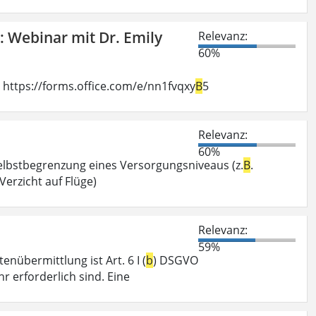
: Webinar mit Dr. Emily
Relevanz:
60%
 https://forms.office.com/e/nn1fvqxy
B
5
Relevanz:
60%
Selbstbegrenzung eines Versorgungsniveaus (z.
B
.
Verzicht auf Flüge)
Relevanz:
59%
nübermittlung ist Art. 6 I (
b
) DSGVO
r erforderlich sind. Eine