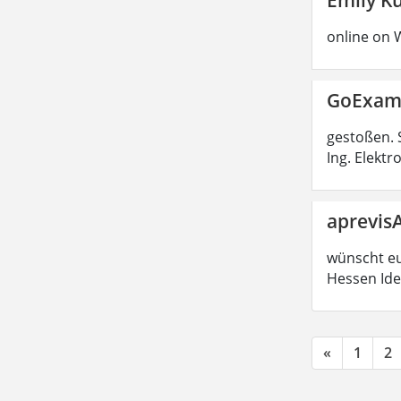
online on 
GoExa
gestoßen. 
Ing. Elekt
aprevisA
wünscht euc
Hessen Ide
«
1
2