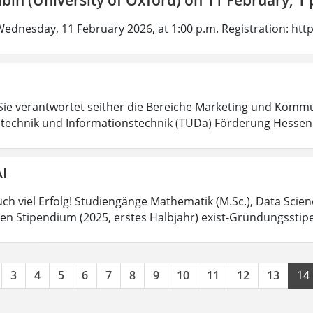
Wednesday, 11 February 2026, at 1:00 p.m. Registration: htt
m
Sie verantwortet seither die Bereiche Marketing und Kommu
rotechnik und Informationstechnik (TUDa) Förderung Hesse
I
h viel Erfolg! Studiengänge Mathematik (M.Sc.), Data Scienc
en Stipendium (2025, erstes Halbjahr) exist-Gründungssti
3
4
5
6
7
8
9
10
11
12
13
14