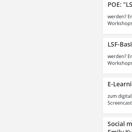
POE: "LS
werden? Ers
Workshops,
LSF-Basi
werden? Ers
Workshops,
E-Learn
zum digital
Screencast
Social m
Emily Ku