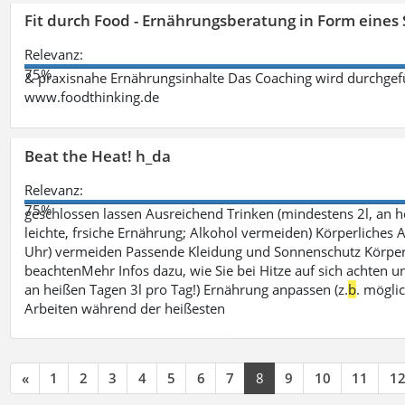
Fit durch Food - Ernährungsberatung in Form eines
Relevanz:
75%
& praxisnahe Ernährungsinhalte Das Coaching wird durchgefüh
www.foodthinking.de
Beat the Heat! h_da
Relevanz:
75%
geschlossen lassen Ausreichend Trinken (mindestens 2l, an h
leichte, frsiche Ernährung; Alkohol vermeiden) Körperliches A
Uhr) vermeiden Passende Kleidung und Sonnenschutz Körperp
beachtenMehr Infos dazu, wie Sie bei Hitze auf sich achten un
an heißen Tagen 3l pro Tag!) Ernährung anpassen (z.
b
. mögli
Arbeiten während der heißesten
«
1
2
3
4
5
6
7
8
9
10
11
1