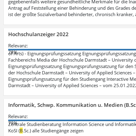
gegebenenfalls weitere gesundheitliche Merkmale für die Inan
Antrag auf Feststellung einer Behinderung und des Grades d
ist der größte Sozialverband behinderter, chronisch kranker, 
Hochschulanzeiger 2022
Relevanz:
78%
of Arts) - Eignungsprüfungssatzung Eignungsprüfungssatzun
Fachbereichs Media der Hochschule Darmstadt – University of 
Eignungsprüfungssatzung Eignungsprüfungssatzung für den S
der Hochschule Darmstadt – University of Applied Sciences –
Eignungsprüfungssatzung für den Studiengang Interactive Me
Darmstadt – University of Applied Sciences – vom 25.01.202
Informatik, Schwp. Kommunikation u. Medien (B.Sc
Relevanz:
78%
Zentrale Studienberatung Information Science und Informatik
KoSI (
B
.Sc.) alle Studiengänge zeigen