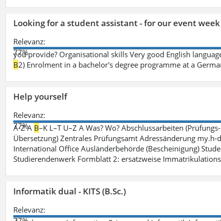
Looking for a student assistant - for our event wee
Relevanz:
77%
you provide? Organisational skills Very good English language 
B
2) Enrolment in a bachelor's degree programme at a German 
Help yourself
Relevanz:
77%
A-Z A
B
–K L–T U–Z A Was? Wo? Abschlussarbeiten (Prüfungs-
Übersetzung) Zentrales Prüfungsamt Adressänderung my.h-da
International Office Ausländerbehörde (Bescheinigung) Stude
Studierendenwerk Formblatt 2: ersatzweise Immatrikulation
Informatik dual - KITS (B.Sc.)
Relevanz:
77%