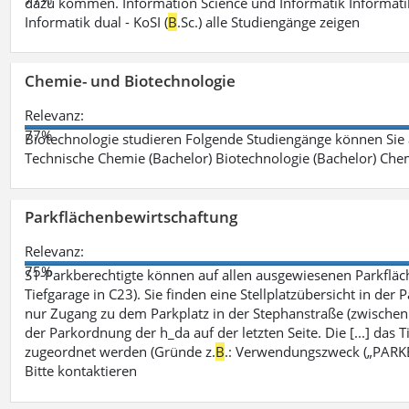
dazu kommen. Information Science und Informatik Informatik
Informatik dual - KoSI (
B
.Sc.) alle Studiengänge zeigen
Chemie- und Biotechnologie
Relevanz:
77%
Biotechnologie studieren Folgende Studiengänge können Sie
Technische Chemie (Bachelor) Biotechnologie (Bachelor) Che
Parkflächenbewirtschaftung
Relevanz:
75%
S1-Parkberechtigte können auf allen ausgewiesenen Parkflä
Tiefgarage in C23). Sie finden eine Stellplatzübersicht in der
nur Zugang zu dem Parkplatz in der Stephanstraße (zwisch
der Parkordnung der h_da auf der letzten Seite. Die [...] das T
zugeordnet werden (Gründe z.
B
.: Verwendungszweck („PARKEN
Bitte kontaktieren