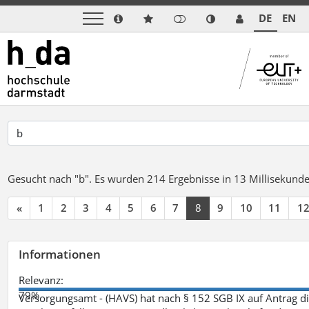
DE
EN
Gesucht nach "b".
Es wurden 214 Ergebnisse in 13 Millisekund
«
1
2
3
4
5
6
7
8
9
10
11
1
Informationen
Relevanz:
79%
Versorgungsamt - (HAVS) hat nach § 152 SGB IX auf Antrag 