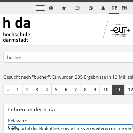
DE
EN
Gesucht nach "bücher".
Es wurden 235 Ergebnisse in 13 Milli
«
1
2
3
4
5
6
7
8
9
10
11
1
Lehren an der h_da
Relevanz:
62%
Suchportal der Bibliothek sowie Links zu weiteren online ve