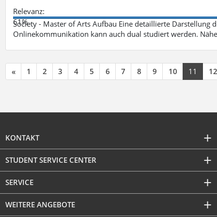
Relevanz:
61%
Society - Master of Arts Aufbau Eine detaillierte Darstellung 
Onlinekommunikation kann auch dual studiert werden. Nähe
«
1
2
3
4
5
6
7
8
9
10
11
1
KONTAKT
STUDENT SERVICE CENTER
SERVICE
WEITERE ANGEBOTE