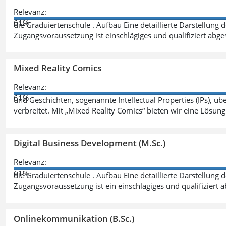
Relevanz:
61%
die Graduiertenschule . Aufbau Eine detaillierte Darstellung 
Zugangsvoraussetzung ist einschlägiges und qualifiziert ab
Mixed Reality Comics
Relevanz:
61%
und Geschichten, sogenannte Intellectual Properties (IPs), üb
verbreitet. Mit „Mixed Reality Comics“ bieten wir eine Lösung
Digital Business Development (M.Sc.)
Relevanz:
61%
die Graduiertenschule . Aufbau Eine detaillierte Darstellung 
Zugangsvoraussetzung ist ein einschlägiges und qualifiziert 
Onlinekommunikation (B.Sc.)