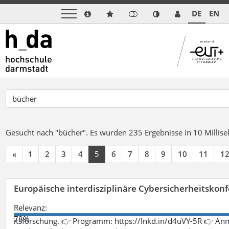
DE
EN
Gesucht nach "bücher".
Es wurden 235 Ergebnisse in 10 Milli
«
1
2
3
4
5
6
7
8
9
10
11
1
Europäische interdisziplinäre Cybersicherheitskonf
Relevanz:
78%
itsforschung. 👉 Programm: https://lnkd.in/d4uVY-5R 👉 An