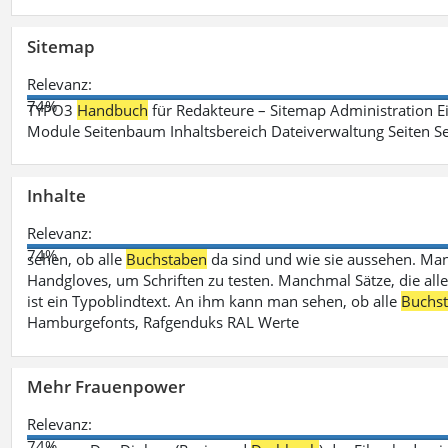
Sitemap
Relevanz:
74%
TYPO3
Handbuch
für Redakteure – Sitemap Administration Ei
Module Seitenbaum Inhaltsbereich Dateiverwaltung Seiten Se
Inhalte
Relevanz:
74%
sehen, ob alle
Buchstaben
da sind und wie sie aussehen. M
Handgloves, um Schriften zu testen. Manchmal Sätze, die all
ist ein Typoblindtext. An ihm kann man sehen, ob alle
Buchs
Hamburgefonts, Rafgenduks RAL Werte
Mehr Frauenpower
Relevanz:
74%