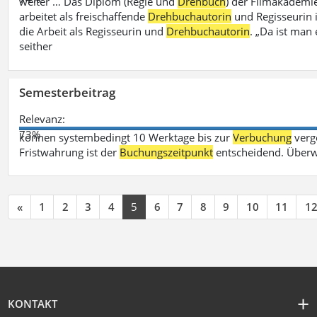
weiter … Das Diplom (Regie und
Drehbuch
) der Filmakademie
arbeitet als freischaffende
Drehbuchautorin
und Regisseurin in
die Arbeit als Regisseurin und
Drehbuchautorin
. „Da ist man 
seither
Semesterbeitrag
Relevanz:
73%
können systembedingt 10 Werktage bis zur
Verbuchung
verge
Fristwahrung ist der
Buchungszeitpunkt
entscheidend. Überw
«
1
2
3
4
5
6
7
8
9
10
11
1
KONTAKT