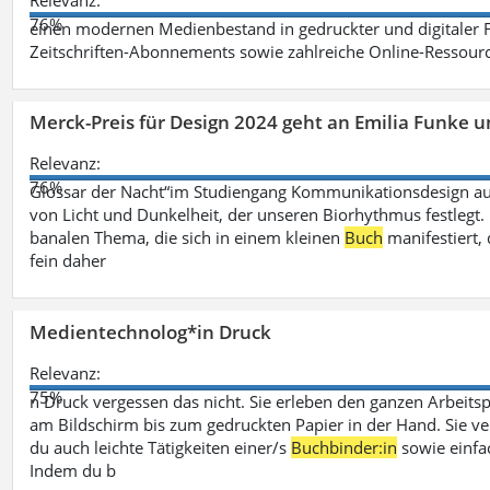
Relevanz:
76%
einen modernen Medienbestand in gedruckter und digitaler
Zeitschriften-Abonnements sowie zahlreiche Online-Ressou
Merck-Preis für Design 2024 geht an Emilia Funke 
Relevanz:
76%
Glossar der Nacht“im Studiengang Kommunikationsdesign aus
von Licht und Dunkelheit, der unseren Biorhythmus festlegt. 
banalen Thema, die sich in einem kleinen
Buch
manifestiert, 
fein daher
Medientechnolog*in Druck
Relevanz:
75%
n Druck vergessen das nicht. Sie erleben den ganzen Arbeitsp
am Bildschirm bis zum gedruckten Papier in der Hand. Sie v
du auch leichte Tätigkeiten einer/s
Buchbinder:in
sowie einfa
Indem du b