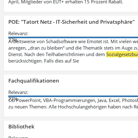
April, Mitglieder von EUT+ erhalten 15 Prozent Rabatt.
POE: "Tatort Netz - IT-Sicherheit und Privatsphäre"
Relevanz:
77%
Arbeitsweise von Schadsoftware wie Emotet ist. Mit vielen w
anregen, „dran zu bleiben“ und die Thematik stets im Auge zu
Dienst. Nach den Teilhaberichtlinien und dem
Sozialgesetzbu
berücksichtigen. Falls dies auf Sie
Fachqualifikationen
Relevanz:
77%
Ob PowerPoint, VBA-Programmierungen, Java, Excel, Photosh
zu neuen Themen. Alle Hochschulangehörigen haben nach Re
Bibliothek