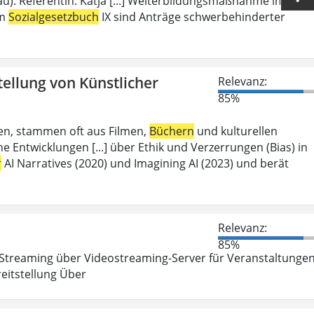
u). Referentin: Katja [...] Weiterbildungsmaßnahme im
em
Sozialgesetzbuch
IX sind Anträge schwerbehinderter
tellung von Künstlicher
Relevanz:
85%
aben, stammen oft aus Filmen,
Büchern
und kulturellen
 Entwicklungen [...] über Ethik und Verzerrungen (Bias) in
r
AI Narratives (2020) und Imagining AI (2023) und berät
Relevanz:
85%
Streaming über Videostreaming-Server für Veranstaltunge
eitstellung Über