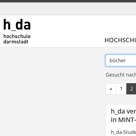
HOCHSCH
Gesucht nach
«
1
2
h_da ve
in MINT
h_da-Stude