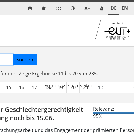
DE
EN
A+
Suchen
efunden.
Zeige Ergebnisse 11 bis 20 von 235.
Ergebnisse pro Seite:
15
16
17
18
19
20
21
22
23
24
r Geschlechtergerechtigkeit
Relevanz:
95%
g noch bis 15.06.
Forschungsarbeit und das Engagement der prämierten Perso