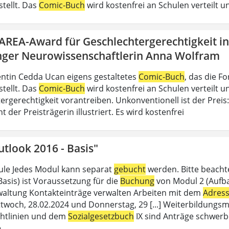
stellt. Das
Comic-Buch
wird kostenfrei an Schulen verteilt un
DAREA-Award für Geschlechtergerechtigkeit i
nger Neurowissenschaftlerin Anna Wolfram
ntin Cedda Ucan eigens gestaltetes
Comic-Buch
, das die 
stellt. Das
Comic-Buch
wird kostenfrei an Schulen verteilt un
ergerechtigkeit vorantreiben. Unkonventionell ist der Preis
der Preisträgerin illustriert. Es wird kostenfrei
tlook 2016 - Basis"
le Jedes Modul kann separat
gebucht
werden. Bitte beacht
Basis) ist Voraussetzung für die
Buchung
von Modul 2 (Aufbau
altung Kontakteinträge verwalten Arbeiten mit dem
Adres
twoch, 28.02.2024 und Donnerstag, 29 [...] Weiterbildungsm
chtlinien und dem
Sozialgesetzbuch
IX sind Anträge schwerb
e