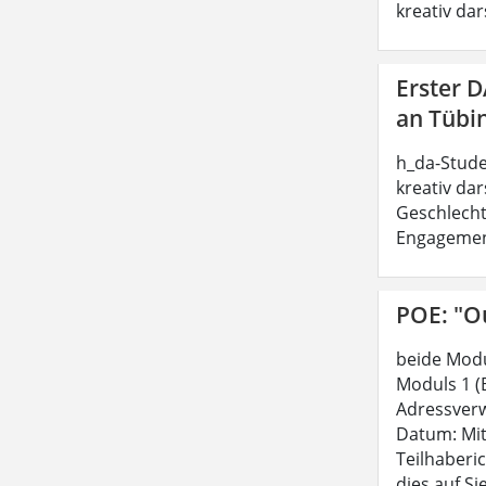
kreativ dar
Erster 
an Tübi
h_da-Stude
kreativ dar
Geschlecht
Engagement 
POE: "Ou
beide Modu
Moduls 1 (
Adressverw
Datum: Mit
Teilhaberi
dies auf Si