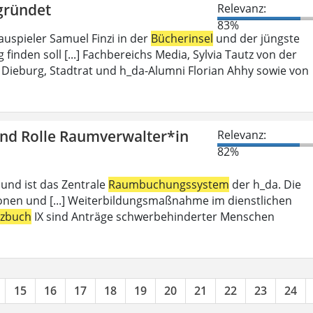
gründet
Relevanz:
83%
auspieler Samuel Finzi in der
Bücherinsel
und der jüngste
inden soll [...] Fachbereichs Media, Sylvia Tautz von der
Dieburg, Stadtrat und h_da-Alumni Florian Ahhy sowie von
und Rolle Raumverwalter*in
Relevanz:
82%
 und ist das Zentrale
Raumbuchungssystem
der h_da. Die
ionen und [...] Weiterbildungsmaßnahme im dienstlichen
tzbuch
IX sind Anträge schwerbehinderter Menschen
15
16
17
18
19
20
21
22
23
24