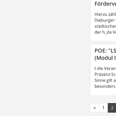
Förderv
Hierzu zäh
Dieburger 
städtische
der h_da V
POE: "L
(Modul I
t die Vera
Präsenz-Sc
Sinne gilt
besonders z
«
1
2