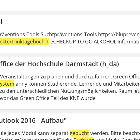
i
räventions-Tools Suchtpräventions-Tools https://blupreven
jekte/trinktagebuch-1
eCHECKUP TO GO ALKOHOL Information
ffice der Hochschule Darmstadt (h_da)
Veranstaltungen zu planen und durchzuführen. Green Offi
ystem
anny können Studierende, Lehrende und Mitarbeitend
u den unterschiedlichen Nutzungsmöglichkeiten. Raum jet
evor das Green Office Teil des KNE wurde
utlook 2016 - Aufbau"
le Jedes Modul kann separat
gebucht
werden. Bitte beacht