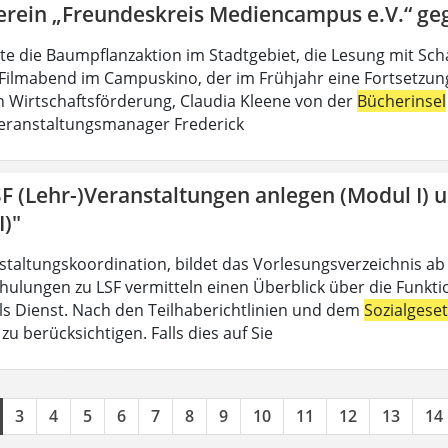
erein „Freundeskreis Mediencampus e.V.“ ge
lte die Baumpflanzaktion im Stadtgebiet, die Lesung mit Sch
Filmabend im Campuskino, der im Frühjahr eine Fortsetzung f
n Wirtschaftsförderung, Claudia Kleene von der
Bücherinsel
eranstaltungsmanager Frederick
SF (Lehr-)Veranstaltungen anlegen (Modul I) 
I)"
nstaltungskoordination, bildet das Vorlesungsverzeichnis ab
hulungen zu LSF vermitteln einen Überblick über die Funkt
 als Dienst. Nach den Teilhaberichtlinien und dem
Sozialgese
u berücksichtigen. Falls dies auf Sie
3
4
5
6
7
8
9
10
11
12
13
14