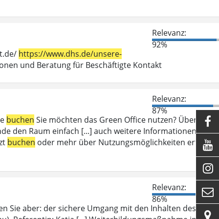
Relevanz:
92%
t.de/
https://www.dhs.de/unsere-
en und Beratung für Beschäftigte Kontakt
Relevanz:
87%
ce
buchen
Sie möchten das Green Office nutzen? Über das

e den Raum einfach [...] auch weitere Informationen zum
zt
buchen
oder mehr über Nutzungsmöglichkeiten erfahren


Relevanz:

86%
en Sie aber: der sichere Umgang mit den Inhalten des
