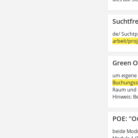
Suchtfre
de/ Suchtp
arbeit/pro
Green O
um eigene 
Buchungss
Raum und z
Hinweis: B
POE: "O
beide Modu