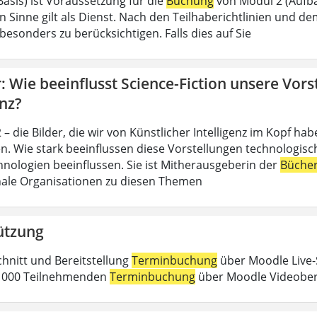
Basis) ist Voraussetzung für die
Buchung
von Modul 2 (Aufba
n Sinne gilt als Dienst. Nach den Teilhaberichtlinien und d
esonders zu berücksichtigen. Falls dies auf Sie
 Wie beeinflusst Science-Fiction unsere Vors
enz?
– die Bilder, die wir von Künstlicher Intelligenz im Kopf h
n. Wie stark beeinflussen diese Vorstellungen technologische
nologien beeinflussen. Sie ist Mitherausgeberin der
Büche
nale Organisationen zu diesen Themen
ützung
chnitt und Bereitstellung
Terminbuchung
über Moodle Live-
 1000 Teilnehmenden
Terminbuchung
über Moodle Videober