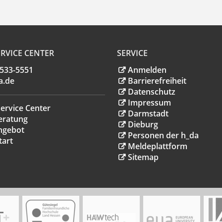
RVICE CENTER
SERVICE
.533-5551
Anmelden
a
.
de
Barrierefreiheit
Datenschutz
Impressum
ervice Center
Darmstadt
eratung
Dieburg
ngebot
Personen der h_da
tart
Meldeplattform
Sitemap