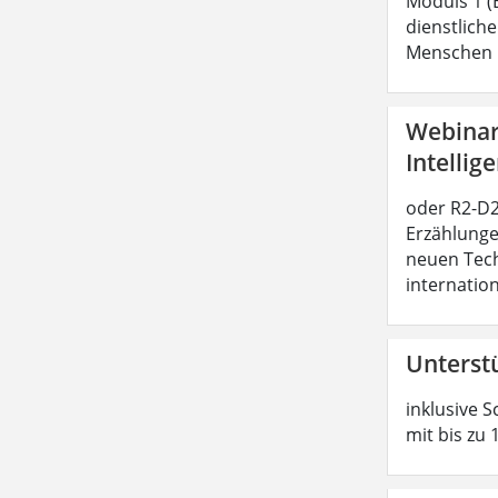
Moduls 1 (
dienstliche
Menschen b
Webinar:
Intellig
oder R2-D2 
Erzählunge
neuen Tech
internatio
Unterst
inklusive S
mit bis zu