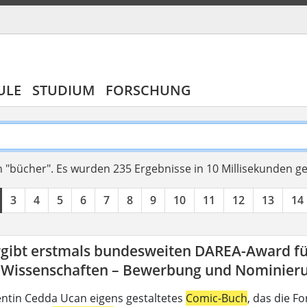
ULE
STUDIUM
FORSCHUNG
 "bücher".
Es wurden 235 Ergebnisse in 10 Millisekunden g
3
4
5
6
7
8
9
10
11
12
13
14
rgibt erstmals bundesweiten DAREA-Award fü
-Wissenschaften – Bewerbung und Nominierun
ntin Cedda Ucan eigens gestaltetes
Comic-Buch
, das die 