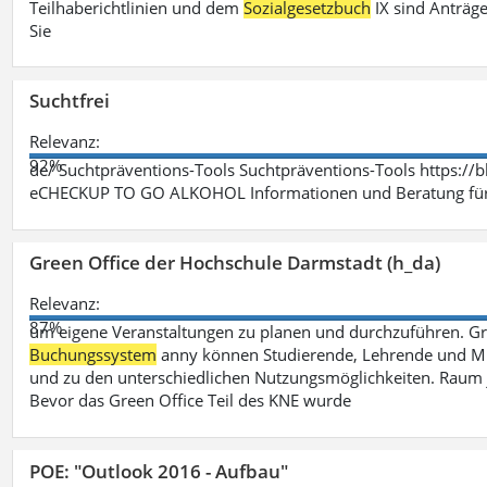
Teilhaberichtlinien und dem
Sozialgesetzbuch
IX sind Anträg
Sie
Suchtfrei
Relevanz:
92%
de/ Suchtpräventions-Tools Suchtpräventions-Tools https://
eCHECKUP TO GO ALKOHOL Informationen und Beratung für 
Green Office der Hochschule Darmstadt (h_da)
Relevanz:
87%
um eigene Veranstaltungen zu planen und durchzuführen. G
Buchungssystem
anny können Studierende, Lehrende und Mit
und zu den unterschiedlichen Nutzungsmöglichkeiten. Raum 
Bevor das Green Office Teil des KNE wurde
POE: "Outlook 2016 - Aufbau"