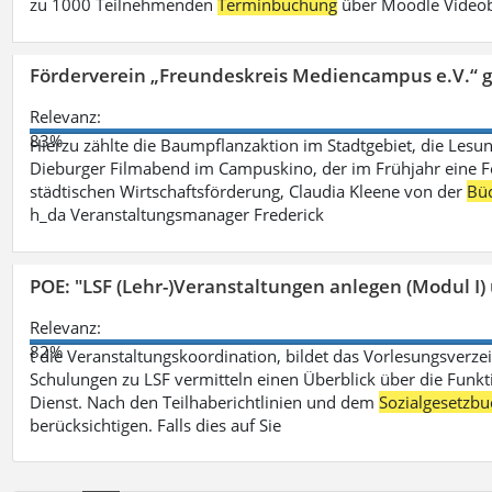
zu 1000 Teilnehmenden
Terminbuchung
über Moodle Videob
Förderverein „Freundeskreis Mediencampus e.V.“ 
Relevanz:
83%
Hierzu zählte die Baumpflanzaktion im Stadtgebiet, die Lesun
Dieburger Filmabend im Campuskino, der im Frühjahr eine Fort
städtischen Wirtschaftsförderung, Claudia Kleene von der
Büc
h_da Veranstaltungsmanager Frederick
POE: "LSF (Lehr-)Veranstaltungen anlegen (Modul I)
Relevanz:
82%
t die Veranstaltungskoordination, bildet das Vorlesungsverze
Schulungen zu LSF vermitteln einen Überblick über die Funkt
Dienst. Nach den Teilhaberichtlinien und dem
Sozialgesetzbu
berücksichtigen. Falls dies auf Sie