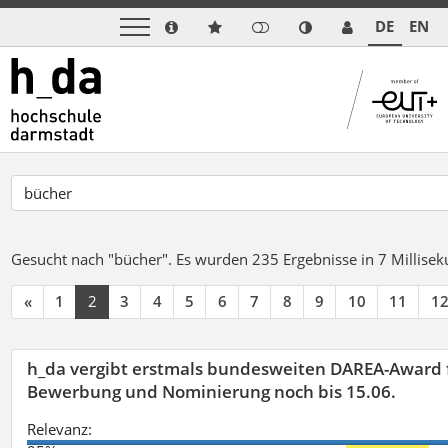
DE
EN
Gesucht nach "bücher".
Es wurden 235 Ergebnisse in 7 Millise
«
1
2
3
4
5
6
7
8
9
10
11
1
h_da vergibt erstmals bundesweiten DAREA-Award f
Bewerbung und Nominierung noch bis 15.06.
Relevanz: