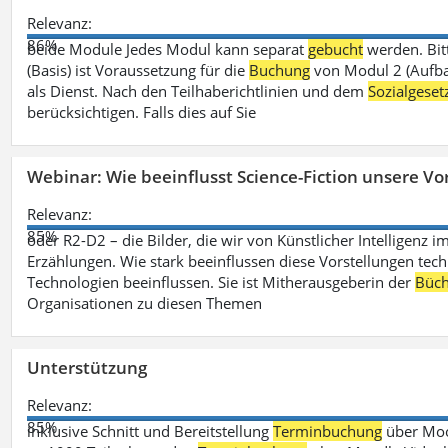
Relevanz:
86%
beide Module Jedes Modul kann separat
gebucht
werden. Bit
(Basis) ist Voraussetzung für die
Buchung
von Modul 2 (Aufbau
als Dienst. Nach den Teilhaberichtlinien und dem
Sozialgese
berücksichtigen. Falls dies auf Sie
Webinar: Wie beeinflusst Science-Fiction unsere Vor
Relevanz:
85%
oder R2-D2 – die Bilder, die wir von Künstlicher Intelligenz
Erzählungen. Wie stark beeinflussen diese Vorstellungen tech
Technologien beeinflussen. Sie ist Mitherausgeberin der
Büch
Organisationen zu diesen Themen
Unterstützung
Relevanz:
85%
inklusive Schnitt und Bereitstellung
Terminbuchung
über Mood