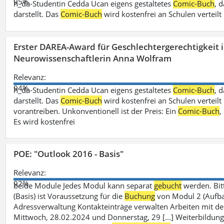
95%
h_da-Studentin Cedda Ucan eigens gestaltetes
Comic-Buch
, 
darstellt. Das
Comic-Buch
wird kostenfrei an Schulen verteilt
Erster DAREA-Award für Geschlechtergerechtigkeit
Neurowissenschaftlerin Anna Wolfram
Relevanz:
94%
h_da-Studentin Cedda Ucan eigens gestaltetes
Comic-Buch
, 
darstellt. Das
Comic-Buch
wird kostenfrei an Schulen verteilt 
vorantreiben. Unkonventionell ist der Preis: Ein
Comic-Buch
,
Es wird kostenfrei
POE: "Outlook 2016 - Basis"
Relevanz:
92%
beide Module Jedes Modul kann separat
gebucht
werden. Bit
(Basis) ist Voraussetzung für die
Buchung
von Modul 2 (Aufbau)
Adressverwaltung Kontakteinträge verwalten Arbeiten mit 
Mittwoch, 28.02.2024 und Donnerstag, 29 [...] Weiterbildung