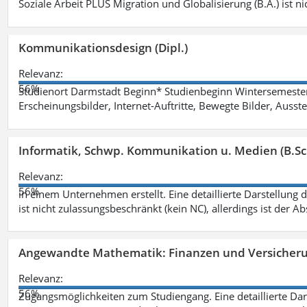
Soziale Arbeit PLUS Migration und Globalisierung (B.A.) ist ni
Kommunikationsdesign (Dipl.)
Relevanz:
56%
Studienort Darmstadt Beginn* Studienbeginn Wintersemeste
Erscheinungsbilder, Internet-Auftritte, Bewegte Bilder, Ausste
Informatik, Schwp. Kommunikation u. Medien (B.Sc
Relevanz:
56%
in einem Unternehmen erstellt. Eine detaillierte Darstellung 
ist nicht zulassungsbeschränkt (kein NC), allerdings ist der A
Angewandte Mathematik: Finanzen und Versicher
Relevanz:
56%
Zugangsmöglichkeiten zum Studiengang. Eine detaillierte Dar