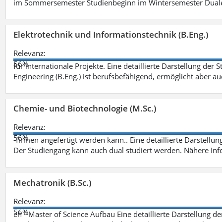
im Sommersemester Studienbeginn im Wintersemester Dual
Elektrotechnik und Informationstechnik (B.Eng.)
Relevanz:
56%
für internationale Projekte. Eine detaillierte Darstellung der 
Engineering (B.Eng.) ist berufsbefähigend, ermöglicht aber a
Chemie- und Biotechnologie (M.Sc.)
Relevanz:
56%
-firmen angefertigt werden kann.. Eine detaillierte Darstellu
Der Studiengang kann auch dual studiert werden. Nähere In
Mechatronik (B.Sc.)
Relevanz:
56%
en - Master of Science Aufbau Eine detaillierte Darstellung d