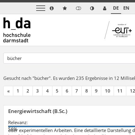
DE
EN
Gesucht nach "bücher".
Es wurden 235 Ergebnisse in 12 Milli
«
1
2
3
4
5
6
7
8
9
10
11
1
Energiewirtschaft (B.Sc.)
Relevanz:
56%
oder experimentellen Arbeiten. Eine detaillierte Darstellung 