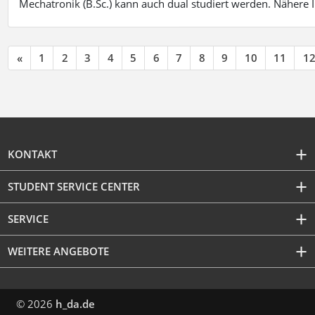
Mechatronik (B.Sc.) kann auch dual studiert werden. Nähere
«
1
2
3
4
5
6
7
8
9
10
11
1
KONTAKT
STUDENT SERVICE CENTER
SERVICE
WEITERE ANGEBOTE
© 2026
h_da.de