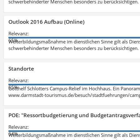
schwerbehinderter Menschen besonders zu berücksichtigen. Fa
Outlook 2016 Aufbau (Online)
Relevanz:
65%
Weiterbildungsmaßnahme im dienstlichen Sinne gilt als Dien
schwerbehinderter Menschen besonders zu berücksichtigen. Fa
Standorte
Relevanz:
65%
Gotthelf Schlotters Campus-Relief im Hochhaus. Ein Panorama
www.darmstadt-tourismus.de/besuch/stadtfuehrungen/cam
POE: "Ressortbudgetierung und Budgetantragsverf
Relevanz:
64%
Weiterbildungsmaßnahme im dienstlichen Sinne gilt als Dien