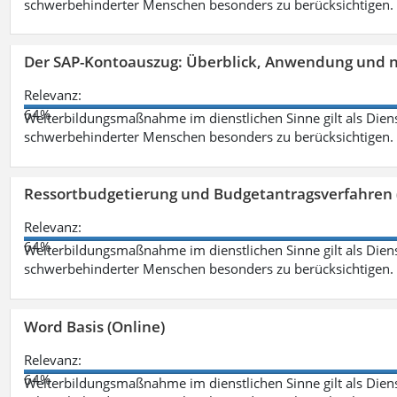
schwerbehinderter Menschen besonders zu berücksichtigen. Fa
Der SAP-Kontoauszug: Überblick, Anwendung und nü
Relevanz:
64%
Weiterbildungsmaßnahme im dienstlichen Sinne gilt als Dien
schwerbehinderter Menschen besonders zu berücksichtigen. Fa
Ressortbudgetierung und Budgetantragsverfahren 
Relevanz:
64%
Weiterbildungsmaßnahme im dienstlichen Sinne gilt als Dien
schwerbehinderter Menschen besonders zu berücksichtigen. Fa
Word Basis (Online)
Relevanz:
64%
Weiterbildungsmaßnahme im dienstlichen Sinne gilt als Dien