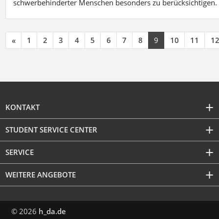
schwerbehinderter Menschen besonders zu berücksichtigen. Fa
«
1
2
3
4
5
6
7
8
9
10
11
1
KONTAKT
STUDENT SERVICE CENTER
SERVICE
WEITERE ANGEBOTE
© 2026
h_da.de