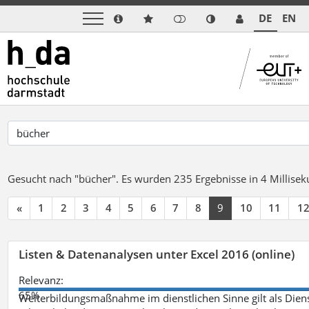
DE
EN
Gesucht nach "bücher".
Es wurden 235 Ergebnisse in 4 Millise
«
1
2
3
4
5
6
7
8
9
10
11
1
Listen & Datenanalysen unter Excel 2016 (online)
Relevanz:
65%
Weiterbildungsmaßnahme im dienstlichen Sinne gilt als Dien